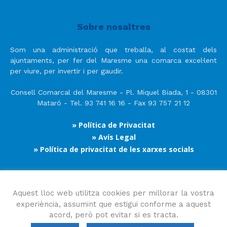
Sobre nosaltres
Som una administració que treballa, al costat dels
ajuntaments, per fer del Maresme una comarca excel·lent
per viure, per invertir i per gaudir.
Consell Comarcal del Maresme - Pl. Miquel Biada, 1 - 08301
Mataró - Tel. 93 741 16 16 - Fax 93 757 21 12
» Política de Privacitat
» Avís Legal
» Política de privacitat de les xarxes socials
Segueix-nos
Aquest lloc web utilitza cookies per millorar la vostra
experiència, assumint que estigui conforme a aquest
acord, però pot evitar si es tracta.