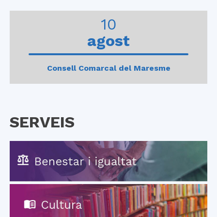
0
1
2
3
4
10
agost
Consell Comarcal del Maresme
SERVEIS