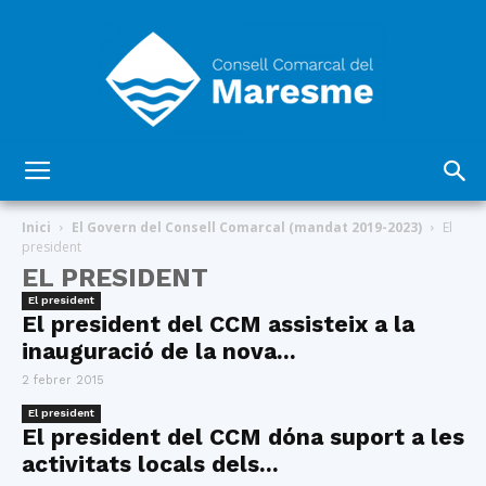
Consell
Inici
El Govern del Consell Comarcal (mandat 2019-2023)
El
president
EL PRESIDENT
Comarcal
El president
El president del CCM assisteix a la
inauguració de la nova...
2 febrer 2015
del
El president
El president del CCM dóna suport a les
activitats locals dels...
Maresme