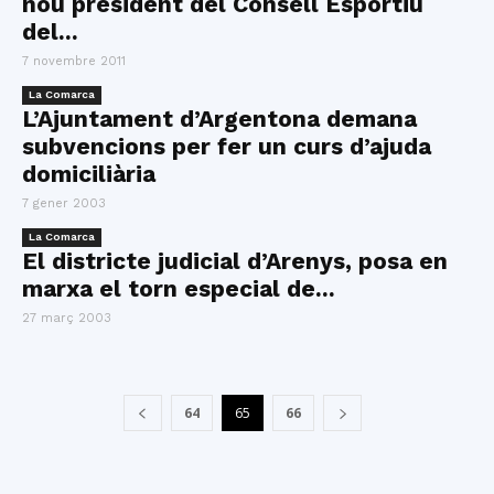
nou president del Consell Esportiu
del...
7 novembre 2011
La Comarca
L’Ajuntament d’Argentona demana
subvencions per fer un curs d’ajuda
domiciliària
7 gener 2003
La Comarca
El districte judicial d’Arenys, posa en
marxa el torn especial de...
27 març 2003
64
65
66