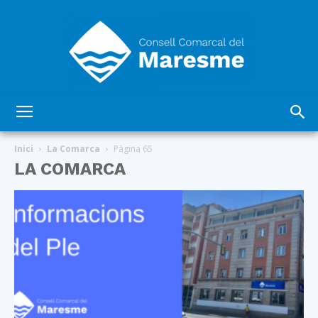
Consell
Inici
La Comarca
Pàgina 65
LA COMARCA
Comarcal
del
Maresme