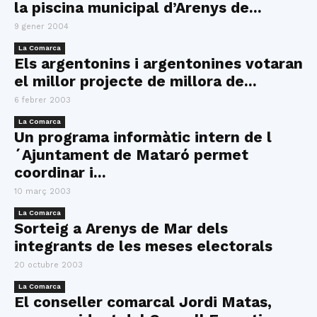
la piscina municipal d’Arenys de...
9 gener 2004
La Comarca
Els argentonins i argentonines votaran
el millor projecte de millora de...
6 febrer 2003
La Comarca
Un programa informàtic intern de l
´Ajuntament de Mataró permet
coordinar i...
10 març 2003
La Comarca
Sorteig a Arenys de Mar dels
integrants de les meses electorals
20 octubre 2003
La Comarca
El conseller comarcal Jordi Matas,