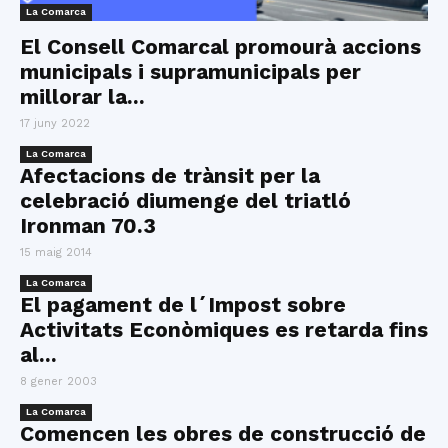
La Comarca
El Consell Comarcal promourà accions
municipals i supramunicipals per
millorar la...
17 juny 2022
La Comarca
Afectacions de trànsit per la
celebració diumenge del triatló
Ironman 70.3
15 maig 2014
La Comarca
El pagament de l´Impost sobre
Activitats Econòmiques es retarda fins
al...
8 gener 2003
La Comarca
Comencen les obres de construcció de