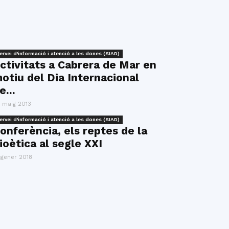
ervei d'informació i atenció a les dones (SIAD)
ctivitats a Cabrera de Mar en
otiu del Dia Internacional
e...
 maig 2013
ervei d'informació i atenció a les dones (SIAD)
onferència, els reptes de la
ioètica al segle XXI
 gener 2018