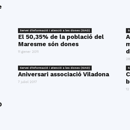
del
e
Servei d'informació i atenció a les dones (SIAD)
S
El 50,35% de la població del
A
Maresme
Maresme són dones
m
d
11 gener 2011
28
Servei d'informació i atenció a les dones (SIAD)
S
Aniversari associació Viladona
C
b
7 juliol 2017
12
D