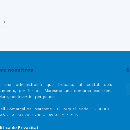
re nosaltres
S
 una administració que treballa, al costat dels
taments, per fer del Maresme una comarca excel·lent
iure, per invertir i per gaudir.
ell Comarcal del Maresme - Pl. Miquel Biada, 1 - 08301
ró - Tel. 93 741 16 16 - Fax 93 757 21 12
lítica de Privacitat