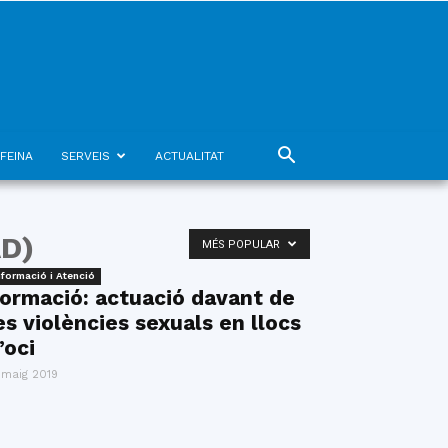
FEINA
SERVEIS
ACTUALITAT
AD)
MÉS POPULAR
nformació i Atenció
ormació: actuació davant de
es violències sexuals en llocs
’oci
 maig 2019