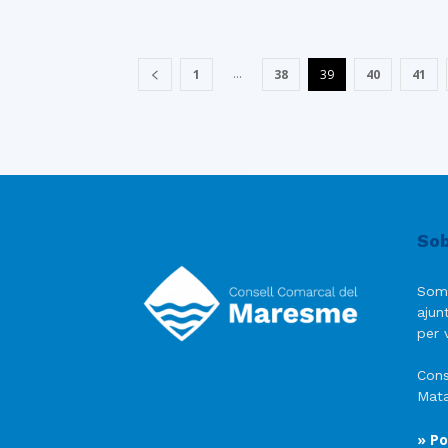
...
1
38
39
40
41
Sob
Som
ajun
per v
Cons
Mata
» Po