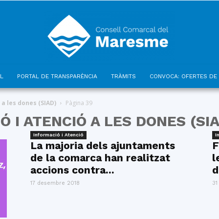
L
PORTAL DE TRANSPARÈNCIA
TRÀMITS
CONVOCA: OFERTES DE 
Consell
 a les dones (SIAD)
Pàgina 39
Ó I ATENCIÓ A LES DONES (SI
Informació i Atenció
I
La majoria dels ajuntaments
F
de la comarca han realitzat
l
Comarcal
accions contra...
d
17 desembre 2018
31