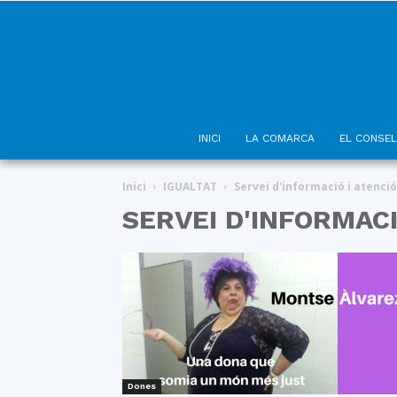
INICI
LA COMARCA
EL CONSEL
Inici
IGUALTAT
Servei d'informació i atenció
SERVEI D'INFORMACI
Dones