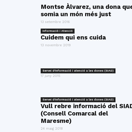
Montse Àlvarez, una dona qu
somia un món més just
13 setembre 2016
Informació i Atenció
Cuidem qui ens cuida
13 novembre 2019
Servei d'informació i atenció a les dones (SIAD)
17 juny 2015
Servei d'informació i atenció a les dones (SIAD)
Vull rebre informació del SIA
(Consell Comarcal del
Maresme)
24 maig 2018