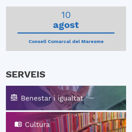
0
1
2
3
4
10
agost
Consell Comarcal del Maresme
SERVEIS