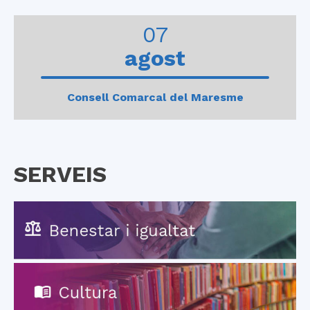
0
1
2
3
4
07
agost
Consell Comarcal del Maresme
SERVEIS