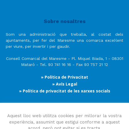
Sobre nosaltres
Som una administració que treballa, al costat dels
ajuntaments, per fer del Maresme una comarca excel·lent
per viure, per invertir i per gaudir.
Consell Comarcal del Maresme - Pl. Miquel Biada, 1 - 08301
Mataró - Tel. 93 741 16 16 - Fax 93 757 21 12
» Política de Privacitat
» Avís Legal
» Política de privacitat de les xarxes socials
Segueix-nos
Aquest lloc web utilitza cookies per millorar la vostra
experiència, assumint que estigui conforme a aquest
acord, però pot evitar si es tracta.