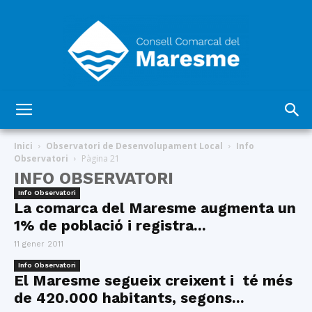
Consell
Inici
Observatori de Desenvolupament Local
Info
Observatori
Pàgina 21
INFO OBSERVATORI
Comarcal
Info Observatori
La comarca del Maresme augmenta un
1% de població i registra...
11 gener 2011
del
Info Observatori
El Maresme segueix creixent i té més
de 420.000 habitants, segons...
Maresme