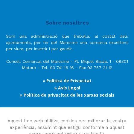
Sobre nosaltres
Som una administració que treballa, al costat dels
ajuntaments, per fer del Maresme una comarca excel·lent
per viure, per invertir i per gaudir.
Consell Comarcal del Maresme - Pl. Miquel Biada, 1 - 08301
Mataró - Tel. 93 741 16 16 - Fax 93 757 21 12
» Política de Privacitat
» Avís Legal
» Política de privacitat de les xarxes socials
Segueix-nos
Aquest lloc web utilitza cookies per millorar la vostra
experiència, assumint que estigui conforme a aquest
acord, però pot evitar si es tracta.