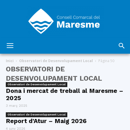
Consell
Inici
Observatori de Desenvolupament Local
Pàgina 50
OBSERVATORI DE
DESENVOLUPAMENT LOCAL
Comarcal
Observatori de Desenvolupament Local
Dona i mercat de treball al Maresme –
2025
del
3 març 2025
Observatori de Desenvolupament Local
Report d’Atur – Maig 2026
4 juny 2026
Maresme