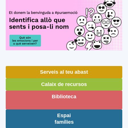
Serveis al teu abast
Calaix de recursos
Biblioteca
Espai
famílies