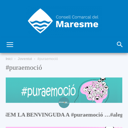
Consell
Inici
Joventut
#puraemoció
#puraemoció
Comarcal
del
NEM LA BENVINGUDA A #puraemoció …#alegria #tri
Maresme