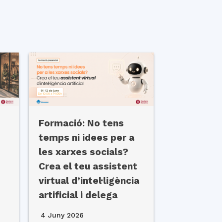
Formació: No tens
temps ni idees per a
les xarxes socials?
Crea el teu assistent
virtual d’intel·ligència
artificial i delega
4 Juny 2026