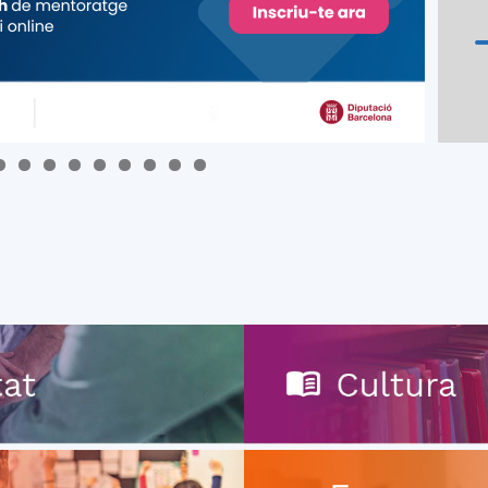
del
Maresme
0
1
2
3