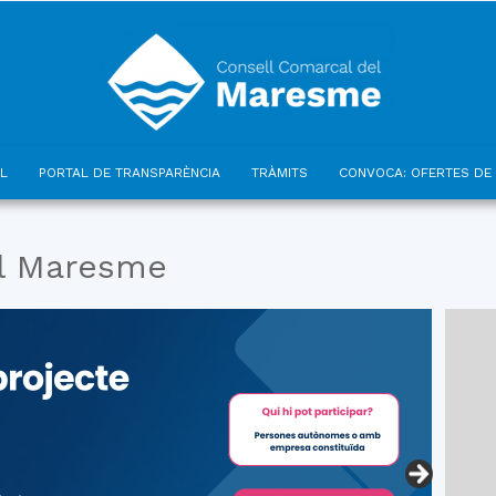
L
PORTAL DE TRANSPARÈNCIA
TRÀMITS
CONVOCA: OFERTES DE 
Consell
el Maresme
Comarcal