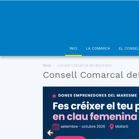
INICI
LA COMARCA
EL CONSEL
Inici
Consell Comarcal del Maresme
Consell Comarcal d