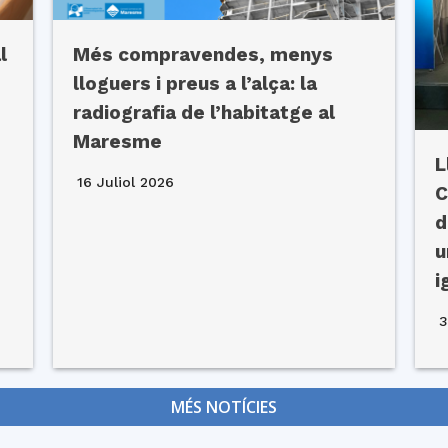
l
Més compravendes, menys
lloguers i preus a l’alça: la
radiografia de l’habitatge al
Maresme
L
16 Juliol 2026
C
d
u
i
3
MÉS NOTÍCIES