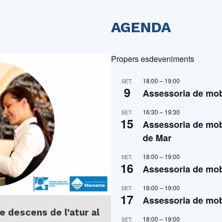
AGENDA
Propers esdeveniments
18:00
–
19:00
SET.
9
Assessoria de mobi
16:30
–
19:30
SET.
15
Assessoria de mobi
de Mar
18:00
–
19:00
SET.
16
Assessoria de mobi
16:00
–
19:00
SET.
17
Assessoria de mobi
e descens de l’atur al
18:00
–
19:00
SET.