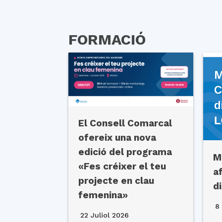
FORMACIÓ
El Consell Comarcal
ofereix una nova
edició del programa
M
«Fes créixer el teu
a
projecte en clau
d
femenina»
8 
22 Juliol 2026