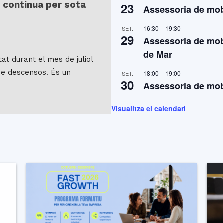
 continua per sota
23
Assessoria de mobi
16:30
–
19:30
SET.
29
Assessoria de mobi
de Mar
at durant el mes de juliol
de descensos. És un
18:00
–
19:00
SET.
30
Assessoria de mobi
Visualitza el calendari