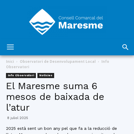
Consell
Inici
Observatori de Desenvolupament Local
Info
Observatori
Info Observatori
Notícies
Comarcal
El Maresme suma 6
mesos de baixada de
l’atur
del
8 juliol 2025
2025 està sent un bon any pel que fa a la reducció de
Maresme