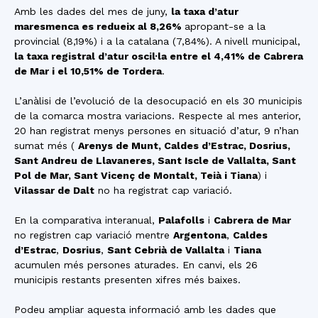
Amb les dades del mes de juny,
la taxa d’atur
maresmenca es redueix al 8,26%
apropant-se a la
provincial (8,19%) i a la catalana (7,84%). A nivell municipal,
la taxa registral d’atur oscil·la entre el 4,41% de Cabrera
de Mar i el 10,51% de Tordera
.
L’anàlisi de l’evolució de la desocupació en els 30 municipis
de la comarca mostra variacions. Respecte al mes anterior,
20 han registrat menys persones en situació d’atur, 9 n’han
sumat més (
Arenys de Munt, Caldes d’Estrac, Dosrius,
Sant Andreu de Llavaneres, Sant Iscle de Vallalta, Sant
Pol de Mar, Sant Vicenç de Montalt, Teià i Tiana
) i
Vilassar de Dalt
no ha registrat cap variació.
En la comparativa interanual,
Palafolls
i
Cabrera de Mar
no registren cap variació mentre
Argentona
,
Caldes
d’Estrac
,
Dosrius
,
Sant Cebrià de Vallalta
i
Tiana
acumulen més persones aturades. En canvi, els 26
municipis restants presenten xifres més baixes.
Podeu ampliar aquesta informació amb les dades que