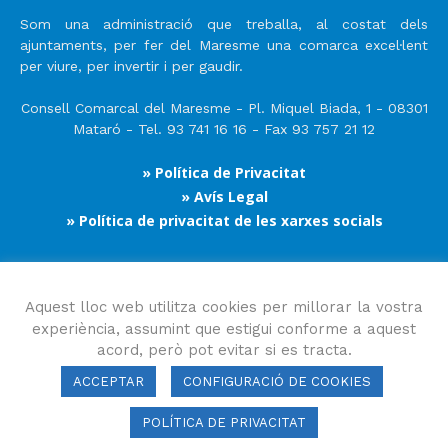
Som una administració que treballa, al costat dels
ajuntaments, per fer del Maresme una comarca excel·lent
per viure, per invertir i per gaudir.
Consell Comarcal del Maresme - Pl. Miquel Biada, 1 - 08301
Mataró - Tel. 93 741 16 16 - Fax 93 757 21 12
» Política de Privacitat
» Avís Legal
» Política de privacitat de les xarxes socials
Segueix-nos
Aquest lloc web utilitza cookies per millorar la vostra
experiència, assumint que estigui conforme a aquest
acord, però pot evitar si es tracta.
ACCEPTAR
CONFIGURACIÓ DE COOKIES
POLÍTICA DE PRIVACITAT
Consell Comarcal del Maresme 2023 Copyright © Tots els drets