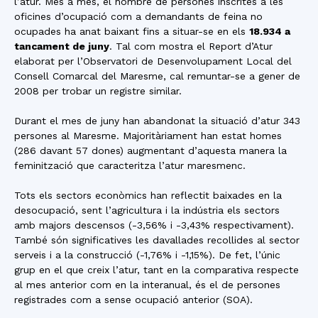
l’atur. Mes a mes, el nombre de persones inscrites a les
oficines d’ocupació com a demandants de feina no
ocupades ha anat baixant fins a situar-se en els
18.934 a
tancament de juny
. Tal com mostra el Report d’Atur
elaborat per l’Observatori de Desenvolupament Local del
Consell Comarcal del Maresme, cal remuntar-se a gener de
2008 per trobar un registre similar.
Durant el mes de juny han abandonat la situació d’atur 343
persones al Maresme. Majoritàriament han estat homes
(286 davant 57 dones) augmentant d’aquesta manera la
feminització que caracteritza l’atur maresmenc.
Tots els sectors econòmics han reflectit baixades en la
desocupació, sent l’agricultura i la indústria els sectors
amb majors descensos (-3,56% i -3,43% respectivament).
També són significatives les davallades recollides al sector
serveis i a la construcció (-1,76% i -1,15%). De fet, l’únic
grup en el que creix l’atur, tant en la comparativa respecte
al mes anterior com en la interanual, és el de persones
registrades com a sense ocupació anterior (SOA).