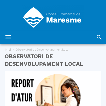
Consell
Inici
Observatori de Desenvolupament Local
OBSERVATORI DE
DESENVOLUPAMENT LOCAL
Comarcal
del
Maresme