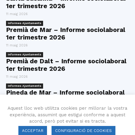
1er trimestre 2026
11 maig 2026
Informes Ajuntaments
Premià de Mar – Informe sociolaboral
1er trimestre 2026
11 maig 2026
Informes Ajuntaments
Premià de Dalt – Informe sociolaboral
1er trimestre 2026
11 maig 2026
Informes Ajuntaments
Pineda de Mar – Informe sociolaboral
4t trimestre 2025
Aquest lloc web utilitza cookies per millorar la vostra
11 maig 2026
experiència, assumint que estigui conforme a aquest
Informes Ajuntaments
acord, però pot evitar si es tracta.
Pineda de Mar – Informe sociolaboral
1er trimestre 2026
ACCEPTAR
CONFIGURACIÓ DE COOKIES