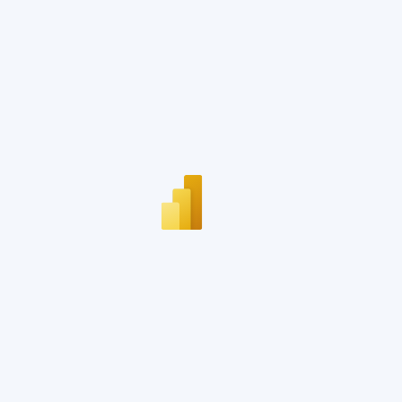
del
Maresme