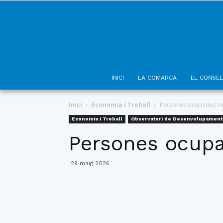
INICI
LA COMARCA
EL CONSEL
Inici
Economia i Treball
Persones ocupades re
Economia i Treball
Observatori de Desenvolupament
Persones ocupa
29 maig 2026