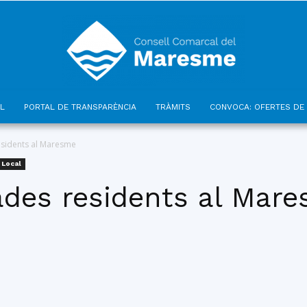
L
PORTAL DE TRANSPARÈNCIA
TRÀMITS
CONVOCA: OFERTES DE 
Consell
sidents al Maresme
 Local
des residents al Mar
Comarcal