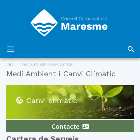
Consell
Inici
Medi Ambient i Canvi Climàtic
Medi Ambient i Canvi Climàtic
Comarcal
del
Contacte
Cartera de Serveis
Maresme