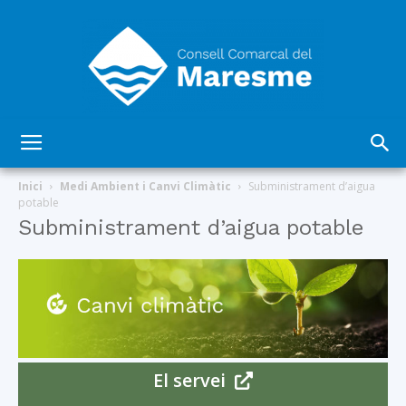
Consell
Inici
Medi Ambient i Canvi Climàtic
Subministrament d’aigua
potable
Subministrament d’aigua potable
Comarcal
del
El servei
Maresme