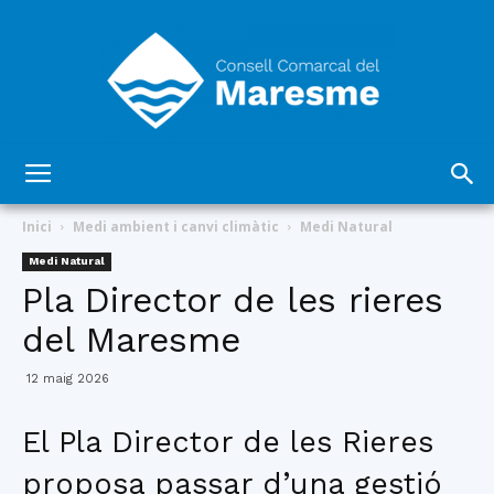
Consell
Inici
Medi ambient i canvi climàtic
Medi Natural
Medi Natural
Pla Director de les rieres
Comarcal
del Maresme
12 maig 2026
del
El Pla Director de les Rieres
proposa passar d’una gestió
Maresme