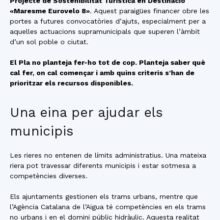
Projecte de Sostenibilitat Turística en Destinació
«Maresme Eurovelo 8»
. Aquest paraigües financer obre les
portes a futures convocatòries d’ajuts, especialment per a
aquelles actuacions supramunicipals que superen l’àmbit
d’un sol poble o ciutat.
El Pla no planteja fer-ho tot de cop. Planteja saber què
cal fer, on cal començar i amb quins criteris s’han de
prioritzar els recursos disponibles.
Una eina per ajudar els
municipis
Les rieres no entenen de límits administratius. Una mateixa
riera pot travessar diferents municipis i estar sotmesa a
competències diverses.
Els ajuntaments gestionen els trams urbans, mentre que
l’Agència Catalana de l’Aigua té competències en els trams
no urbans i en el domini públic hidràulic. Aquesta realitat