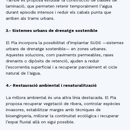
També es proposa estudiar la construcció de basses de
laminació, que permeten retenir temporalment l’aigua
durant episodis intensos i reduir els cabals punta que
arriben als trams urbans.
3.- Sistemes urbans de drenatge sostenible
El Pla incorpora la possibilitat d’implantar SUDS —sistemes
urbans de drenatge sostenible— en zones urbanes.
Aquestes solucions, com paviments permeables, rases
drenants o dipòsits de retenció, ajuden a reduir
l’escorrentia superficial i a recuperar parcialment el cicle
natural de l’aigua.
4.- Restauració ambiental i renaturalització
La millora ambiental és una altra línia destacada. El Pla
proposa recuperar vegetació de ribera, controlar espècies
invasores, estabilitzar marges amb tècniques de
bioenginyeria, millorar la continuïtat ecològica i recuperar
l’espai fluvial allà on sigui possible.