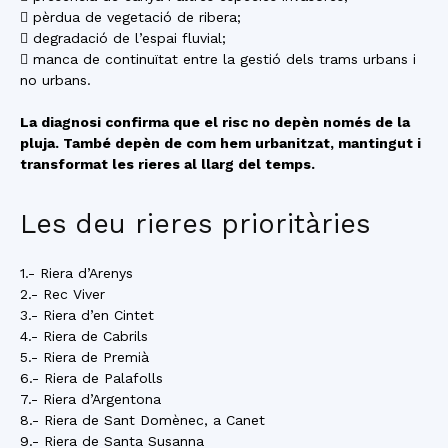
 pèrdua de vegetació de ribera;
 degradació de l’espai fluvial;
 manca de continuïtat entre la gestió dels trams urbans i
no urbans.
La diagnosi confirma que el risc no depèn només de la
pluja. També depèn de com hem urbanitzat, mantingut i
transformat les rieres al llarg del temps.
Les deu rieres prioritàries
1.- Riera d’Arenys
2.- Rec Viver
3.- Riera d’en Cintet
4.- Riera de Cabrils
5.- Riera de Premià
6.- Riera de Palafolls
7.- Riera d’Argentona
8.- Riera de Sant Domènec, a Canet
9.- Riera de Santa Susanna