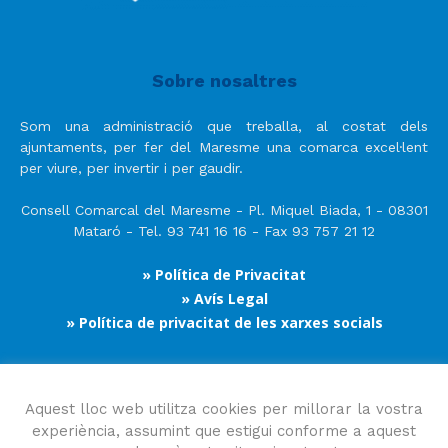
Sobre nosaltres
Som una administració que treballa, al costat dels
ajuntaments, per fer del Maresme una comarca excel·lent
per viure, per invertir i per gaudir.
Consell Comarcal del Maresme - Pl. Miquel Biada, 1 - 08301
Mataró - Tel. 93 741 16 16 - Fax 93 757 21 12
» Política de Privacitat
» Avís Legal
» Política de privacitat de les xarxes socials
Segueix-nos
Aquest lloc web utilitza cookies per millorar la vostra
experiència, assumint que estigui conforme a aquest