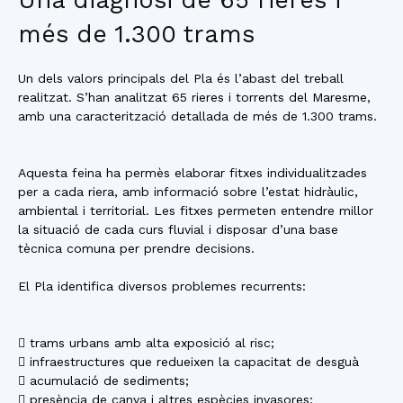
Una diagnosi de 65 rieres i
més de 1.300 trams
Un dels valors principals del Pla és l’abast del treball
realitzat. S’han analitzat 65 rieres i torrents del Maresme,
amb una caracterització detallada de més de 1.300 trams.
Aquesta feina ha permès elaborar fitxes individualitzades
per a cada riera, amb informació sobre l’estat hidràulic,
ambiental i territorial. Les fitxes permeten entendre millor
la situació de cada curs fluvial i disposar d’una base
tècnica comuna per prendre decisions.
El Pla identifica diversos problemes recurrents:
 trams urbans amb alta exposició al risc;
 infraestructures que redueixen la capacitat de desguà
 acumulació de sediments;
 presència de canya i altres espècies invasores;