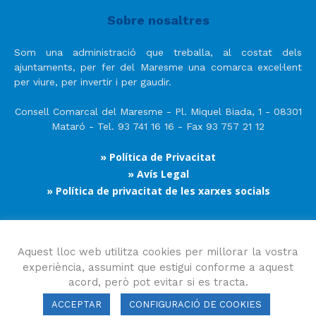
Sobre nosaltres
Som una administració que treballa, al costat dels
ajuntaments, per fer del Maresme una comarca excel·lent
per viure, per invertir i per gaudir.
Consell Comarcal del Maresme - Pl. Miquel Biada, 1 - 08301
Mataró - Tel. 93 741 16 16 - Fax 93 757 21 12
» Política de Privacitat
» Avís Legal
» Política de privacitat de les xarxes socials
Segueix-nos
Aquest lloc web utilitza cookies per millorar la vostra
experiència, assumint que estigui conforme a aquest
acord, però pot evitar si es tracta.
ACCEPTAR
CONFIGURACIÓ DE COOKIES