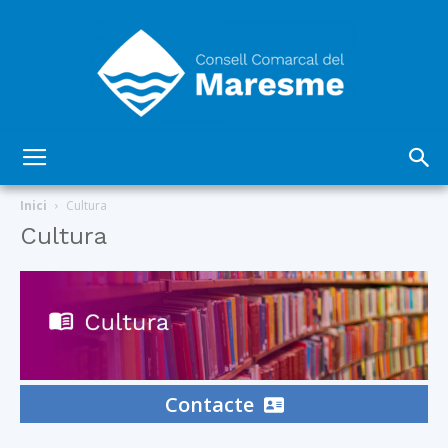
Consell
Inici
Cultura
Cultura
Comarcal
del
Contacte
Maresme