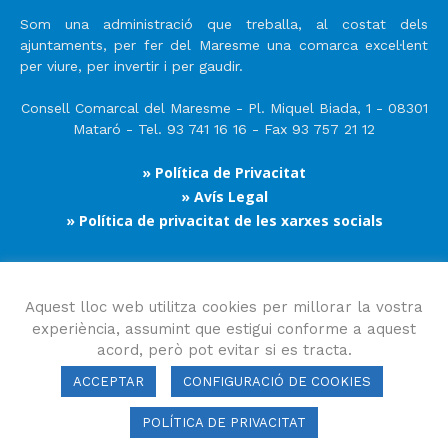
Som una administració que treballa, al costat dels
ajuntaments, per fer del Maresme una comarca excel·lent
per viure, per invertir i per gaudir.
Consell Comarcal del Maresme - Pl. Miquel Biada, 1 - 08301
Mataró - Tel. 93 741 16 16 - Fax 93 757 21 12
» Política de Privacitat
» Avís Legal
» Política de privacitat de les xarxes socials
Segueix-nos
Aquest lloc web utilitza cookies per millorar la vostra
experiència, assumint que estigui conforme a aquest
acord, però pot evitar si es tracta.
ACCEPTAR
CONFIGURACIÓ DE COOKIES
POLÍTICA DE PRIVACITAT
Consell Comarcal del Maresme 2023 Copyright © Tots els drets