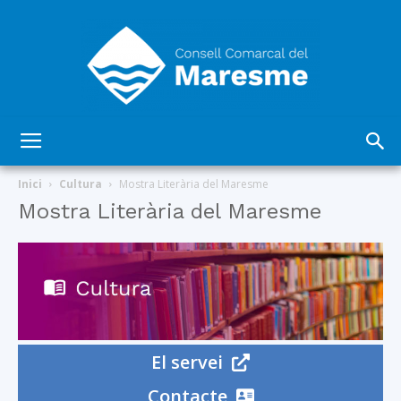
Consell
Inici
Cultura
Mostra Literària del Maresme
Mostra Literària del Maresme
Comarcal
del
El servei
Contacte
Maresme