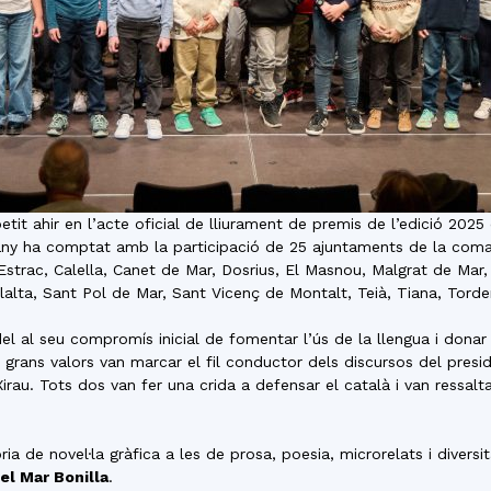
it ahir en l’acte oficial de lliurament de premis de l’edició 2025
y ha comptat amb la participació de 25 ajuntaments de la comarc
Estrac, Calella, Canet de Mar, Dosrius, El Masnou, Malgrat de Mar
alta, Sant Pol de Mar, Sant Vicenç de Montalt, Teià, Tiana, Tordera
l al seu compromís inicial de fomentar l’ús de la llengua i donar
s grans valors van marcar el fil conductor dels discursos del pre
Xirau. Tots dos van fer una crida a defensar el català i van ressa
a de novel·la gràfica a les de prosa, poesia, microrelats i diversit
el Mar Bonilla
.