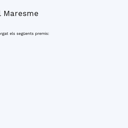
el Maresme
rgat els següents premis: