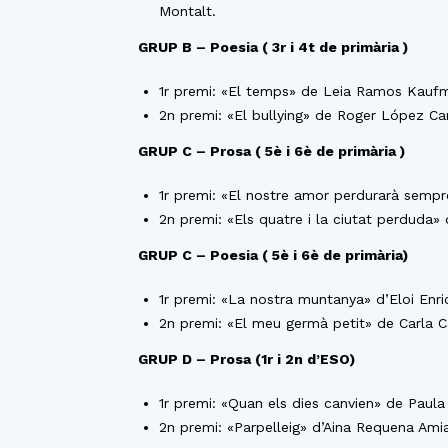
Montalt.
GRUP B – Poesia ( 3r i 4t de primària )
1r premi: «El temps» de Leia Ramos Kaufm
2n premi: «El bullying» de Roger López Ca
GRUP C – Prosa ( 5è i 6è de primària )
1r premi: «El nostre amor perdurarà sempre
2n premi: «Els quatre i la ciutat perduda
GRUP C – Poesia ( 5è i 6è de primària)
1r premi: «La nostra muntanya» d’Eloi Enri
2n premi: «El meu germà petit» de Carla 
GRUP D – Prosa (1r i 2n d’ESO)
1r premi: «Quan els dies canvien» de Paul
2n premi: «Parpelleig» d’Aina Requena Ami