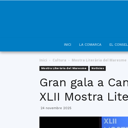
INICI
LA COMARCA
EL CONSEL
Inici
Cultura
Mostra Literària del Maresme
Mostra Literària del Maresme
Notícies
Gran gala a Can
XLII Mostra Lit
24 novembre 2025