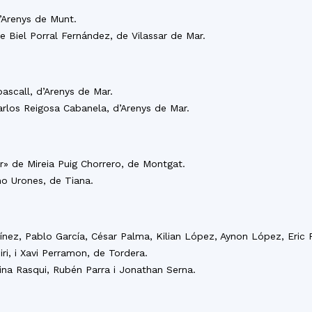
d’Arenys de Munt.
de Biel Porral Fernández, de Vilassar de Mar.
abascall, d’Arenys de Mar.
rlos Reigosa Cabanela, d’Arenys de Mar.
ar» de Mireia Puig Chorrero, de Montgat.
o Urones, de Tiana.
tínez, Pablo García, César Palma, Kilian López, Aynon López, Eric P
i, i Xavi Perramon, de Tordera.
ina Rasqui, Rubén Parra i Jonathan Serna.