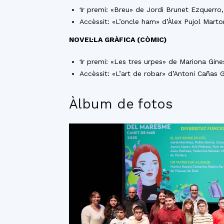
1r premi: «Breu» de Jordi Brunet Ezquerro
Accèssit: «L’oncle ham» d’Àlex Pujol Marto
NOVEL·LA GRÀFICA (CÒMIC)
1r premi: «Les tres urpes» de Mariona Gines
Accèssit: «L’art de robar» d’Antoni Cañas G
Àlbum de fotos