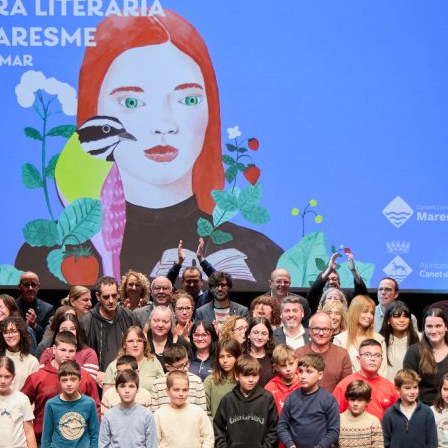
del
Maresme