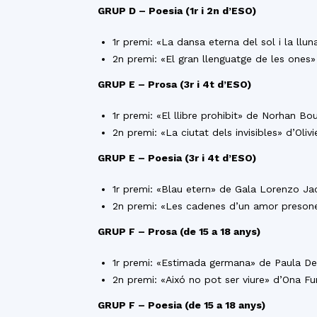
GRUP D – Poesia (1r i 2n d’ESO)
1r premi: «La dansa eterna del sol i la ll
2n premi: «El gran llenguatge de les one
GRUP E – Prosa (3r i 4t d’ESO)
1r premi: «El llibre prohibit» de Norhan 
2n premi: «La ciutat dels invisibles» d’Oli
GRUP E – Poesia (3r i 4t d’ESO)
1r premi: «Blau etern» de Gala Lorenzo Ja
2n premi: «Les cadenes d’un amor preson
GRUP F – Prosa (de 15 a 18 anys)
1r premi: «Estimada germana» de Paula Del
2n premi: «Aixó no pot ser viure» d’Ona Fu
GRUP F – Poesia (de 15 a 18 anys)