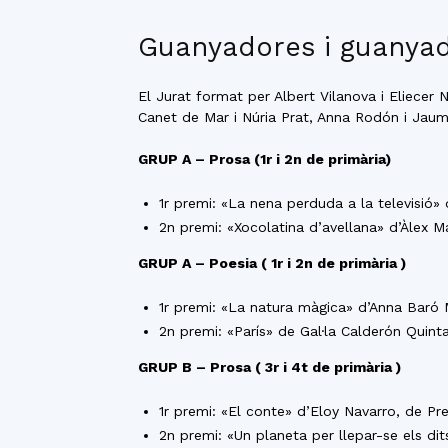
Guanyadores i guanyado
El Jurat format per Albert Vilanova i Eliecer
Canet de Mar i Núria Prat, Anna Rodón i Jaum
GRUP A – Prosa (1r i 2n de primària)
1r premi: «La nena perduda a la televisió» 
2n premi: «Xocolatina d’avellana» d’Àlex M
GRUP A – Poesia ( 1r i 2n de primària )
1r premi: «La natura màgica» d’Anna Baró 
2n premi: «París» de Gal·la Calderón Quint
GRUP B – Prosa ( 3r i 4t de primària )
1r premi: «El conte» d’Eloy Navarro, de Pr
2n premi: «Un planeta per llepar-se els di