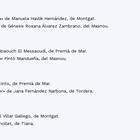
una» de Manuela Havlik Hernández, de Montgat.
s» de Génesis Roxana Álvarez Zambrano, del Masnou.
Boubaouch El Messaoudi, de Premià de Mar.
vier Pintó Maridueña, del Masnou.
cinto, de Premià de Mar.
er» de Jana Fernández Narbona, de Tordera.
 Villar Gallego, de Montgat.
nollet, de Tiana.