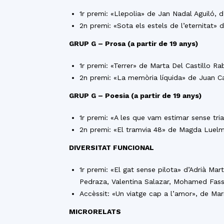
1r premi: «Llepolia» de Jan Nadal Aguiló, 
2n premi: «Sota els estels de l’eternitat» 
GRUP G – Prosa (a partir de 19 anys)
1r premi: «Terrer» de Marta Del Castillo R
2n premi: «La memòria líquida» de Juan Ca
GRUP G – Poesia (a partir de 19 anys)
1r premi: «A les que vam estimar sense tri
2n premi: «El tramvia 48» de Magda Luelm
DIVERSITAT FUNCIONAL
1r premi: «El gat sense pilota» d’Adrià Mar
Pedraza, Valentina Salazar, Mohamed Fassir
Accèssit: «Un viatge cap a l’amor», de Mar
MICRORELATS