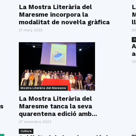
del
La Mostra Literària del
L
Maresme incorpora la
M
modalitat de novel·la gràfica
l
21 març 2025
25
C
Maresme
A
a
20
Mostra Literària del Maresme
La Mostra Literària del
is
Maresme tanca la seva
quarentena edició amb...
27 novembre 2023
Cultura