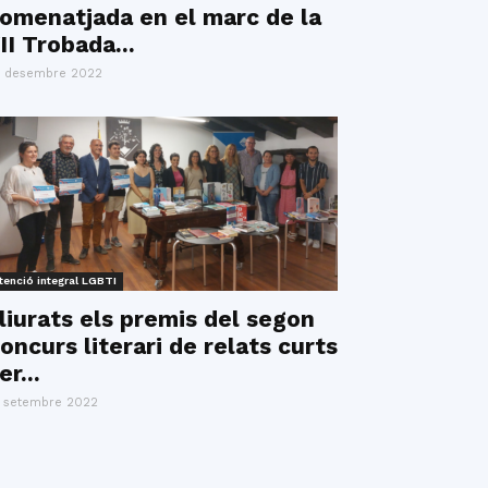
omenatjada en el marc de la
II Trobada...
 desembre 2022
tenció integral LGBTI
liurats els premis del segon
oncurs literari de relats curts
er...
 setembre 2022