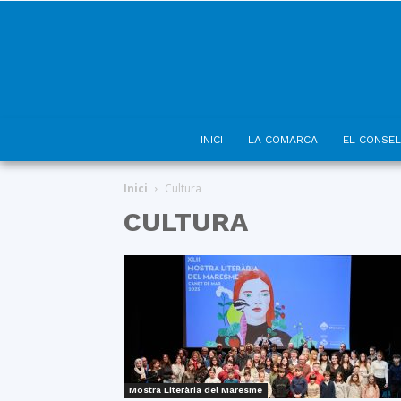
INICI
LA COMARCA
EL CONSEL
Inici
Cultura
CULTURA
Mostra Literària del Maresme