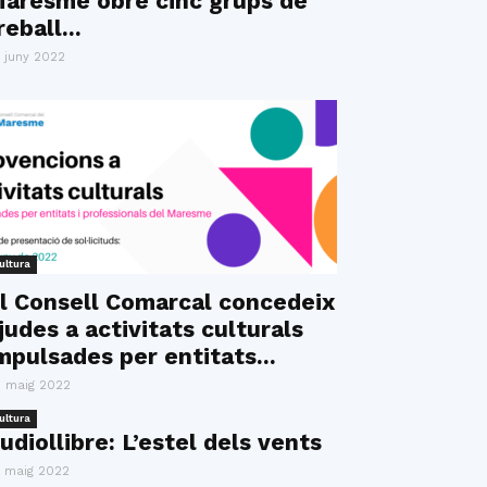
aresme obre cinc grups de
reball...
 juny 2022
ultura
l Consell Comarcal concedeix
judes a activitats culturals
mpulsades per entitats...
 maig 2022
ultura
udiollibre: L’estel dels vents
 maig 2022