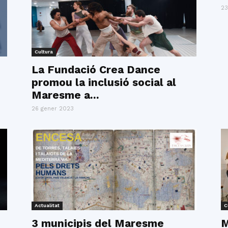
23
Cultura
La Fundació Crea Dance
promou la inclusió social al
Maresme a...
26 gener 2023
Actualitat
C
3 municipis del Maresme
M