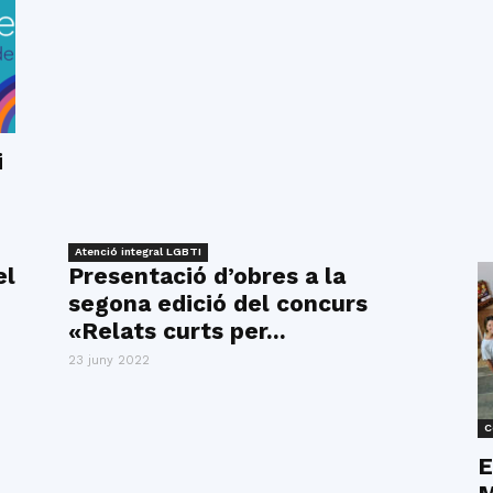
i
Atenció integral LGBTI
el
Presentació d’obres a la
segona edició del concurs
«Relats curts per...
23 juny 2022
C
E