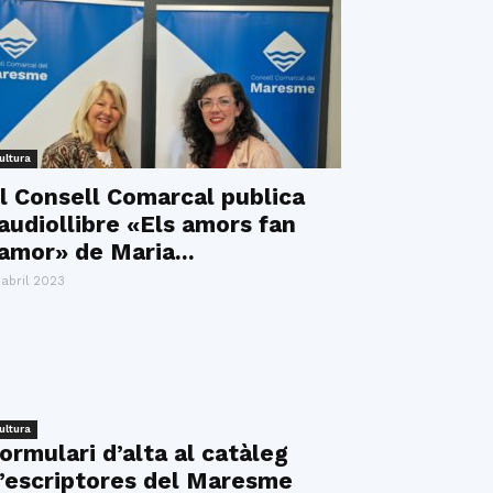
ultura
l Consell Comarcal publica
’audiollibre «Els amors fan
’amor» de Maria...
 abril 2023
ultura
ormulari d’alta al catàleg
’escriptores del Maresme