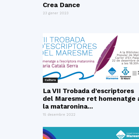
Crea Dance
23 gener 2023
Cultura
La VII Trobada d’escriptores
del Maresme ret homenatge 
la mataronina...
15 desembre 2022