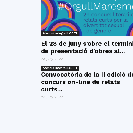
Atenció integral LGBTI
El 28 de juny s’obre el termin
de presentació d’obres al...
23 juny 2022
Atenció integral LGBTI
Convocatòria de la II edició d
concurs on-line de relats
curts...
23 juny 2022