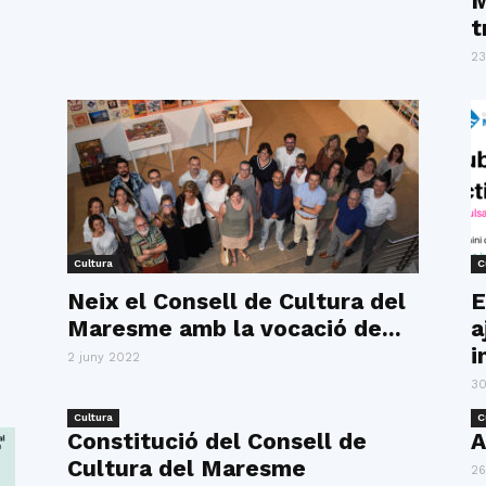
M
t
23
Cultura
C
Neix el Consell de Cultura del
E
Maresme amb la vocació de...
a
i
2 juny 2022
30
Cultura
C
Constitució del Consell de
A
Cultura del Maresme
26