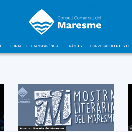
L
PORTAL DE TRANSPARÈNCIA
TRÀMITS
CONVOCA: OFERTES DE 
Consell
Comarcal
Mostra Literària del Maresme
M