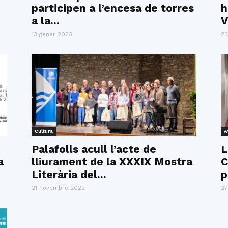
participen a l’encesa de torres
h
a la...
V
13 gener 2023
23
Cultura
A
Palafolls acull l’acte de
L
a
lliurament de la XXXIX Mostra
C
Literària del...
p
21 novembre 2022
27