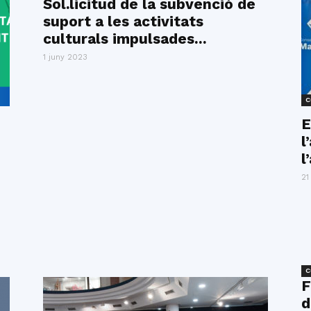
Sol.licitud de la subvenció de
suport a les activitats
culturals impulsades...
1 juny 2023
C
E
l
l
21
C
F
d