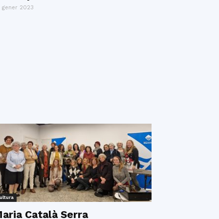
 gener 2023
ultura
aria Català Serra