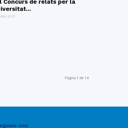
l Concurs de relats per la
iversitat...
juliol 2021
Pàgina 1 de 14
egueix-nos