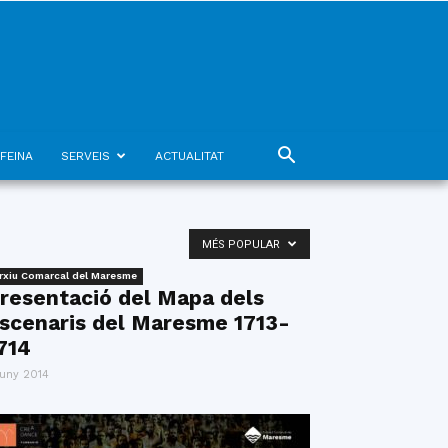
FEINA
SERVEIS
ACTUALITAT
MÉS POPULAR
rxiu Comarcal del Maresme
resentació del Mapa dels
scenaris del Maresme 1713-
714
juny 2014