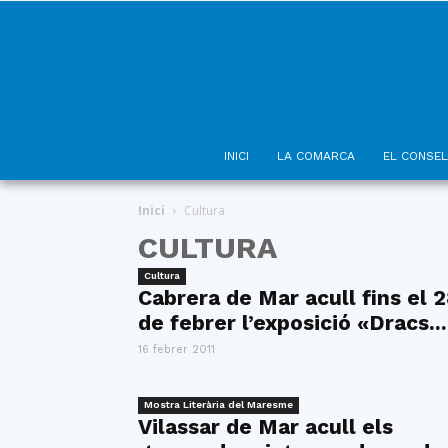
INICI
LA COMARCA
EL CONSEL
Inici
Cultura
CULTURA
Cultura
Cabrera de Mar acull fins el 
de febrer l’exposició «Dracs...
16 febrer 2011
Mostra Literària del Maresme
Vilassar de Mar acull els