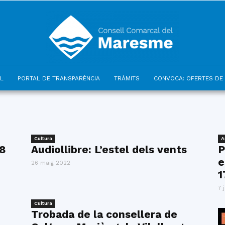
L
PORTAL DE TRANSPARÈNCIA
TRÀMITS
CONVOCA: OFERTES DE 
Consell
Cultura
A
28
Audiollibre: L’estel dels vents
P
e
26 maig 2022
Comarcal
1
7 
Cultura
Trobada de la consellera de