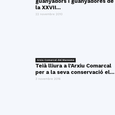
guanyadors i guanyadores de
la XXVII...
22 novembre 2010
Arxiu Comarcal del Maresme
Teià lliura a l’Arxiu Comarcal
per a la seva conservació el...
3 novembre 2016