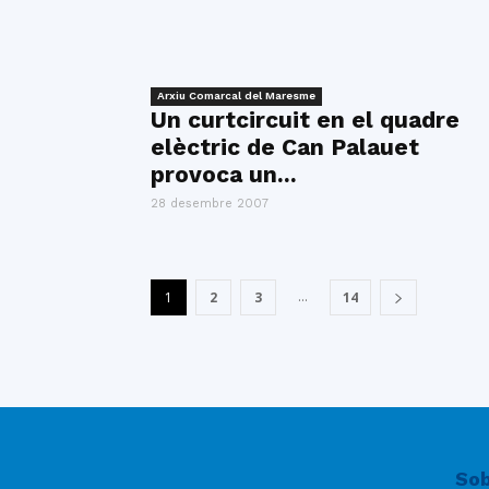
Arxiu Comarcal del Maresme
Un curtcircuit en el quadre
elèctric de Can Palauet
provoca un...
28 desembre 2007
...
1
2
3
14
Sob