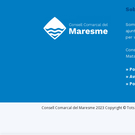
Sob
Som
ajun
per v
Cons
Mata
» Po
» Av
» Po
Consell Comarcal del Maresme 2023 Copyright © Tots e