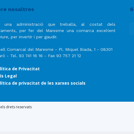
del
re nosaltres
S
 una administració que treballa, al costat dels
taments, per fer del Maresme una comarca excel·lent
iure, per invertir i per gaudir.
Maresme
ell Comarcal del Maresme - Pl. Miquel Biada, 1 - 08301
ró - Tel. 93 741 16 16 - Fax 93 757 21 12
lítica de Privacitat
ís Legal
lítica de privacitat de les xarxes socials
ls drets reservats