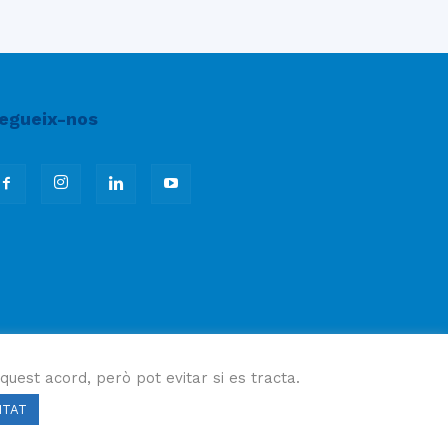
egueix-nos
quest acord, però pot evitar si es tracta.
ITAT