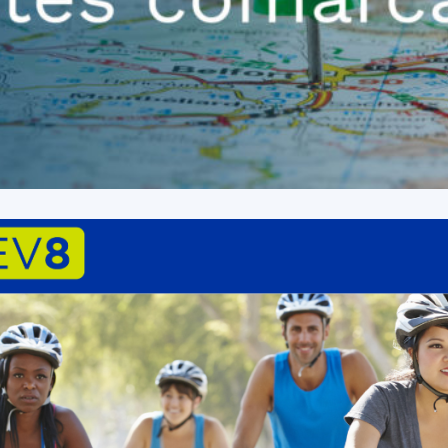
del
Maresme