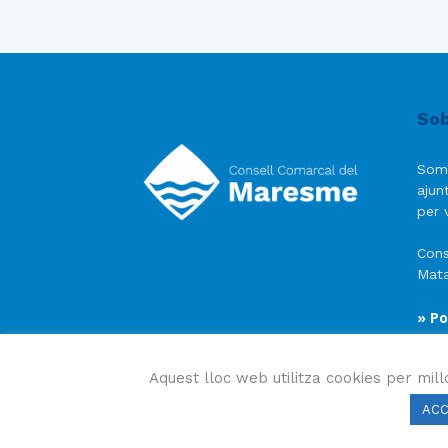
Sob
Som
ajun
per v
Cons
Mata
» Po
» Av
» Po
Aquest lloc web utilitza cookies per mill
AC
Consell Comarcal del Maresme 2023 Copyright © Tots e