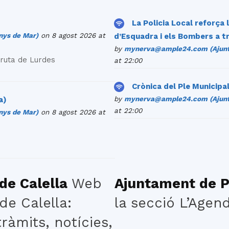
La Policia Local reforça
ys de Mar)
on 8 agost 2026 at
d’Esquadra i els Bombers a t
by
mynerva@ample24.com (Ajunta
Gruta de Lurdes
at 22:00
Crònica del Ple Municipal 
by
mynerva@ample24.com (Ajunta
a)
at 22:00
ys de Mar)
on 8 agost 2026 at
de Calella
Web
Ajuntament de 
de Calella:
la secció L’Agen
ràmits, notícies,