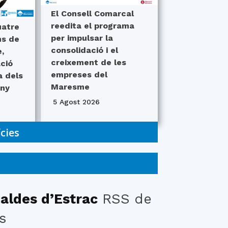
El Consell Comarcal
reedita el programa
uatre
per impulsar la
ns de
consolidació i el
,
creixement de les
ció
empreses del
a dels
Maresme
any
5 Agost 2026
ícies
aldes d’Estrac
RSS de
s