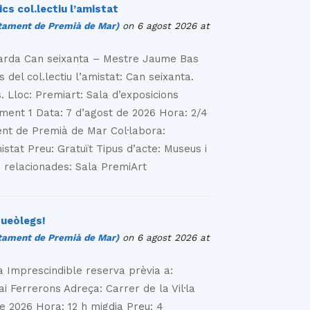
ics col.lectiu l’amistat
ament de Premià de Mar)
on 6 agost 2026 at
 tarda Can seixanta – Mestre Jaume Bas
s del col.lectiu l’amistat: Can seixanta.
 Lloc: Premiart: Sala d’exposicions
ament 1 Data: 7 d’agost de 2026 Hora: 2/4
ent de Premià de Mar Col·labora:
istat Preu: Gratuït Tipus d’acte: Museus i
s relacionades: Sala PremiArt
queòlegs!
ament de Premià de Mar)
on 6 agost 2026 at
a Imprescindible reserva prèvia a:
 Ferrerons Adreça: Carrer de la Vil·la
e 2026 Hora: 12 h migdia Preu: 4