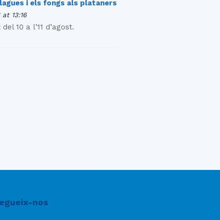
agues i els fongs als plataners
 at 13:16
 del 10 a l’11 d’agost.
egueix-nos