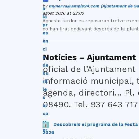
by
mynerva@ample24.com (Ajuntament de San
agost 2026 at 22:00
Aquesta tardor es reposaran tretze exemp
no han tirat endavant després de la plant
Notícies – Ajuntament
oficial de l’Ajuntament
informació municipal, t
agenda, directori… Pl. d
08490. Tel. 937 643 717
Descobreix el programa de la Fest
2026