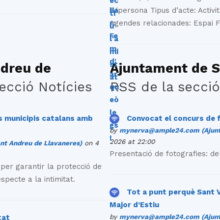
€/persona Tipus d’acte: Activit
Agendes relacionades: Espai 
ndreu de
Ajuntament de S
ecció Notícies
RSS de la secció
ls municipis catalans amb
Convocat el concurs de f
by
mynerva@ample24.com (Ajunta
2026 at 22:00
t Andreu de Llavaneres)
on 4
Presentació de fotografies: del
er garantir la protecció de
especte a la intimitat.
Tot a punt perquè Sant V
Major d’Estiu
by
mynerva@ample24.com (Ajunta
tat