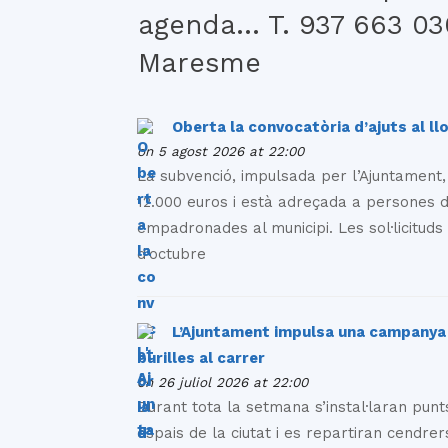
agenda… T. 937 663 030
Maresme
Oberta la convocatòria d’ajuts al ll
on 5 agost 2026 at 22:00
La subvenció, impulsada per l’Ajuntament
12.000 euros i està adreçada a persones d
empadronades al municipi. Les sol·licituds
d’octubre
L’Ajuntament impulsa una campanya 
burilles al carrer
on 26 juliol 2026 at 22:00
Durant tota la setmana s’instal·laran punt
espais de la ciutat i es repartiran cendrer