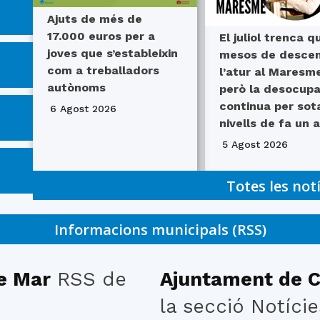
del
Ajuts de més de
17.000 euros per a
El juliol trenca q
joves que s’estableixin
mesos de desce
com a treballadors
l’atur al Maresme
autònoms
però la desocupa
Maresme
continua per sot
6 Agost 2026
nivells de fa un 
5 Agost 2026
Totes les not
Informacions municipals (RSS)
e Mar
RSS de
Ajuntament de C
la secció Notície