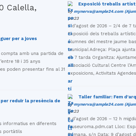
Exposició treballs artíst
 Calella,
by
mynerva@ample24.com (Ajunt
20:23
7 d’agost de 2026 – 2/4 de 7
Exposició dels treballs artístic
oguer per a joves
alumnes del mestre jaume bas.
municipal Adreça: Plaça ajunt
, compta amb una partida de
de 7 tarda Organitza: Ajuntam
’entre 18 i 35 anys
Associació Cultural Centre l’Am
 es poden presentar fins al 31
exposicions, Activitats Agende
Taller familiar: Fem d’ar
per reduir la presència de
by
mynerva@ample24.com (Ajunt
20:23
9 d’agost de 2026 – 12 h migdi
s informatius en diferents
museuroma.pdm.cat Lloc: Espai
s portàtils
Romana, s/n Data: 9 d’agost d