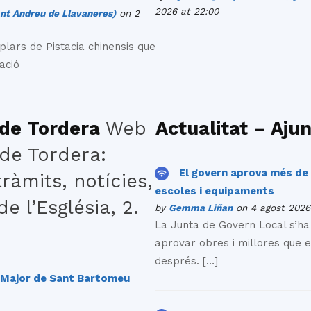
2026 at 22:00
t Andreu de Llavaneres)
on 2
lars de Pistacia chinensis que
ació
 de Tordera
Web
Actualitat – Aju
 de Tordera:
El govern aprova més de 
ràmits, notícies,
escoles i equipaments
e l’Església, 2.
by
Gemma Liñan
on 4 agost 2026 
La Junta de Govern Local s’ha
aprovar obres i millores que e
després. […]
a Major de Sant Bartomeu