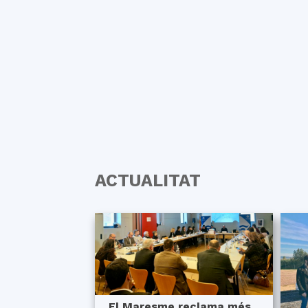
ACTUALITAT
El Maresme reclama més