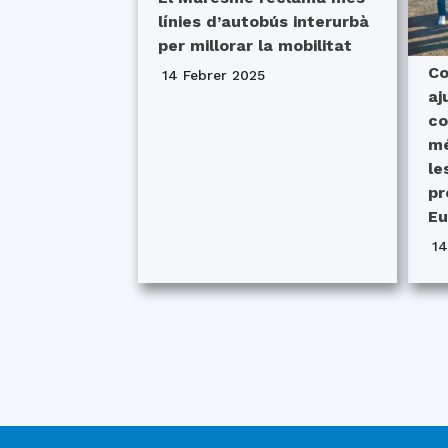
línies d’autobús interurbà
per millorar la mobilitat
Co
14 Febrer 2025
aj
co
mé
le
pr
Eu
1