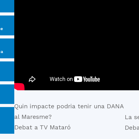
del
me
Maresme
ca
Quin impacte podria tenir una DANA
al Maresme?
La s
Debat a TV Mataró
Deba