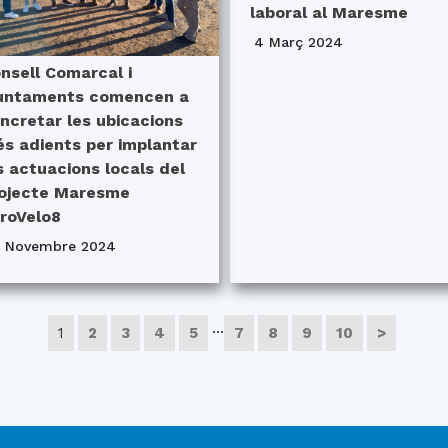
laboral al Maresme
4 Març 2024
nsell Comarcal i
untaments comencen a
ncretar les ubicacions
s adients per implantar
s actuacions locals del
ojecte Maresme
roVelo8
4 Novembre 2024
…
1
2
3
4
5
7
8
9
10
>