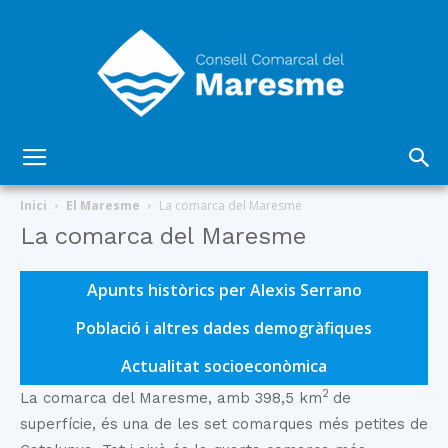
Consell
Inici
El Maresme
La comarca del Maresme
La comarca del Maresme
Comarcal
Apunts històrics per Alexis Serrano
Població i altres dades demogràfiques
del
Actualitat socioeconòmica
2
La comarca del Maresme, amb 398,5 km
de
superfície, és una de les set comarques més petites de
Maresme