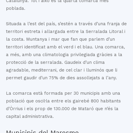
Catalunya. Tot i això és la quarta comarca més
poblada.
Situada a l’est del país, s’estén a través d’una franja de
territori estreta i allargada entre la Serralada Litoral i
la costa. Muntanya i mar que fan que parlem d’un
territori identificat amb el verd i el blau. Una comarca,
a més, amb una climatologia privilegiada gràcies a la
protecció de la serralada. Gaudeix d’un clima
agradable, mediterrani, de cel clar i lluminós que li
permet gaudir d’un 75% de dies assollejats a l’any.
La comarca està formada per 30 municipis amb una
població que oscil·la entre els gairebé 800 habitants
d’Òrrius i els prop de 130.000 de Mataró que n’és la
capital administrativa.
Municipis del Maresme