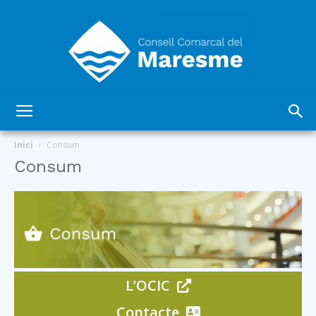
Consell
Inici
Consum
Consum
Comarcal
del
L’OCIC
Contacte
Maresme