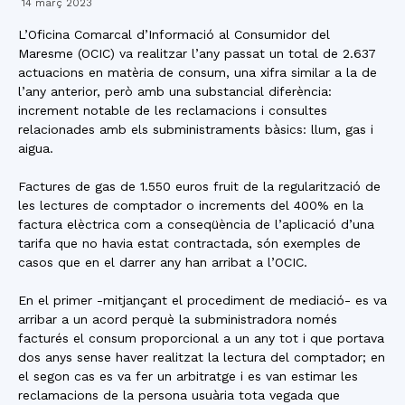
14 març 2023
L’Oficina Comarcal d’Informació al Consumidor del
Maresme (OCIC) va realitzar l’any passat un total de 2.637
actuacions en matèria de consum, una xifra similar a la de
l’any anterior, però amb una substancial diferència:
increment notable de les reclamacions i consultes
relacionades amb els subministraments bàsics: llum, gas i
aigua.
Factures de gas de 1.550 euros fruit de la regularització de
les lectures de comptador o increments del 400% en la
factura elèctrica com a conseqüència de l’aplicació d’una
tarifa que no havia estat contractada, són exemples de
casos que en el darrer any han arribat a l’OCIC.
En el primer -mitjançant el procediment de mediació- es va
arribar a un acord perquè la subministradora només
facturés el consum proporcional a un any tot i que portava
dos anys sense haver realitzat la lectura del comptador; en
el segon cas es va fer un arbitratge i es van estimar les
reclamacions de la persona usuària tota vegada que