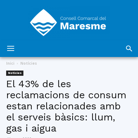
Consell
Inici
Notícies
Notícies
El 43% de les
Comarcal
reclamacions de consum
estan relacionades amb
del
el serveis bàsics: llum,
gas i aigua
Maresme