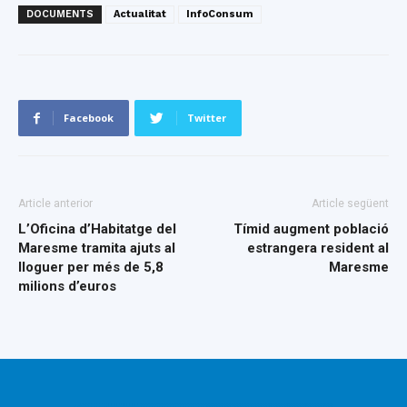
DOCUMENTS
Actualitat
InfoConsum
Facebook
Twitter
Article anterior
Article següent
L’Oficina d’Habitatge del
Tímid augment població
Maresme tramita ajuts al
estrangera resident al
lloguer per més de 5,8
Maresme
milions d’euros