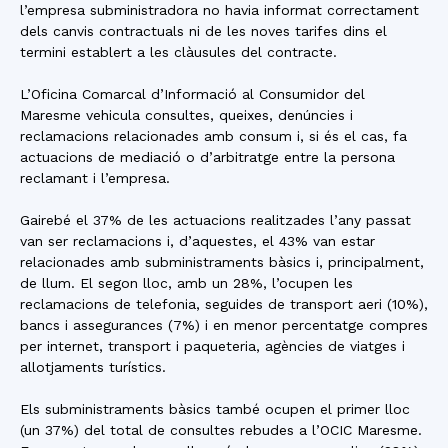
l’empresa subministradora no havia informat correctament
dels canvis contractuals ni de les noves tarifes dins el
termini establert a les clàusules del contracte.
L’Oficina Comarcal d’Informació al Consumidor del
Maresme vehicula consultes, queixes, denúncies i
reclamacions relacionades amb consum i, si és el cas, fa
actuacions de mediació o d’arbitratge entre la persona
reclamant i l’empresa.
Gairebé el 37% de les actuacions realitzades l’any passat
van ser reclamacions i, d’aquestes, el 43% van estar
relacionades amb subministraments bàsics i, principalment,
de llum. El segon lloc, amb un 28%, l’ocupen les
reclamacions de telefonia, seguides de transport aeri (10%),
bancs i assegurances (7%) i en menor percentatge compres
per internet, transport i paqueteria, agències de viatges i
allotjaments turístics.
Els subministraments bàsics també ocupen el primer lloc
(un 37%) del total de consultes rebudes a l’OCIC Maresme.