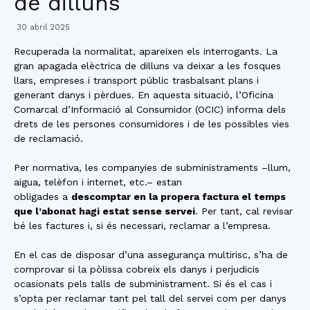
de dilluns
30 abril 2025
Recuperada la normalitat, apareixen els interrogants. La
gran apagada elèctrica de dilluns va deixar a les fosques
llars, empreses i transport públic trasbalsant plans i
generant danys i pèrdues. En aquesta situació, l’Oficina
Comarcal d’Informació al Consumidor (OCIC) informa dels
drets de les persones consumidores i de les possibles vies
de reclamació.
Per normativa, les companyies de subministraments –llum,
aigua, telèfon i internet, etc.– estan
obligades a
descomptar en la propera factura el temps
que l’abonat hagi estat sense servei
. Per tant, cal revisar
bé les factures i, si és necessari, reclamar a l’empresa.
En el cas de disposar d’una assegurança multirisc, s’ha de
comprovar si la pòlissa cobreix els danys i perjudicis
ocasionats pels talls de subministrament. Si és el cas i
s’opta per reclamar tant pel tall del servei com per danys