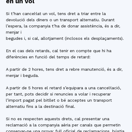
en un vol
Si t’han cancel·lat un vol, tens dret a triar entre la
devolució dels diners o un transport alternatiu. Durant
l’espera, la companyia t’ha de donar assistència, és a dir,
menjar i
begudes i, si cal, allotjament (inclosos els desplaçaments).
En el cas dels retards, cal tenir en compte que hi ha
diferències en funció del temps de retard:
A partir de 2 hores, tens dret a rebre manutenció, és a dir,
menjar i beguda.
A partir de 5 hores el retard s’equipara a una cancel·lació,
per tant, pots decidir si renuncies a volar i recuperar
l’import pagat pel bitllet o bé acceptes un transport
alternatiu fins a la destinació final.
Si no es respecten aquests drets, cal presentar una
reclamació a la companyia aèria per canals que permetin
conservar-ne una prova: full oficial de reclamacions, bústia