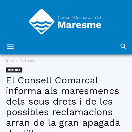
Consell
Inici
Notícies
Notícies
El Consell Comarcal
Comarcal
informa als maresmencs
dels seus drets i de les
del
possibles reclamacions
arran de la gran apagada
Maresme