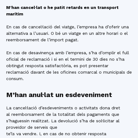
M’han cancel·lat o he patit retards en un transport
marítim
En cas de cancel·lació del viatge, l’empresa ha d’oferir una
alternativa a l’usuari. O bé un viatge en un altre horari o el
reemborsament de l’import pagat.
En cas de desavinença amb l’empresa, s’ha d’omplir el full
oficial de reclamació i si en el termini de 30 dies no s’ha
obtingut resposta satisfactòria, es pot presentar
reclamació davant de les oficines comarcal o municipals de
consum.
M’han anul·lat un esdeveniment
La cancel·lació d’esdeveniments o activitats dona dret
al reemborsament de la totalitat dels pagaments que
s’haguessin realitzat. La devolució s’ha de sol·licitar al
proveïdor de serveis que
te’ls va vendre. I, en cas de no obtenir resposta