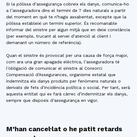
Si la pòlissa d’assegurança cobreix els danys, comunica-ho
a l’asseguradora dins el termini de 7 dies naturals a partir
del moment en què te n’hagis assabentat, excepte que la
pòlissa estableixi un termini superior. És recomanable
informar del sinistre per algun mitjà que en deixi constància
(per exemple, trucant al servei d’atenció al client i
demanant un número de referència).
Quan el sinistre és provocat per una causa de força major,
com ara una gran apagada elèctrica, l’asseguradora té
l’obligació de comunicar el sinistre al Consorci
Compensació d’Assegurances, organisme estatal que
indemnitza els danys produïts per fenòmens naturals o
derivats de fets d’incidència política o social. Per tant, serà
aquesta entitat qui es farà càrrec d’indemnitzar els danys,
sempre que disposis d’assegurança en vigor.
M’han cancel·lat o he patit retards