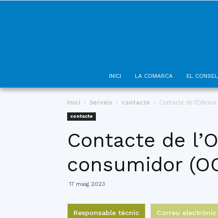
INICI
LA COMARCA
EL CONSEL
Inici
Serveis
contacte
Contacte de l’Oficin
contacte
Contacte de l’O
consumidor (O
17 maig 2023
Responsable tècnic
Correu electrònic