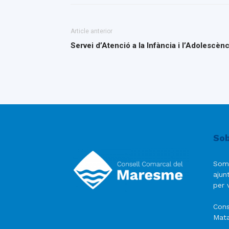
Article anterior
Servei d’Atenció a la Infància i l’Adolescè
Sob
Som
ajun
per v
Cons
Mata