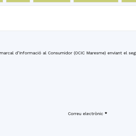
del
Maresme
Comarcal d’Informació al Consumidor (OCIC Maresme) enviant el seg
Correu electrònic
*