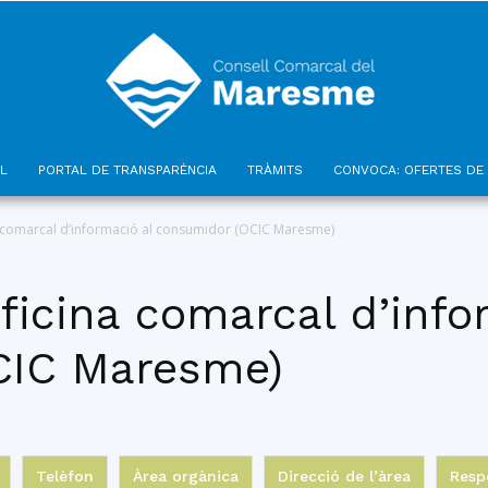
L
PORTAL DE TRANSPARÈNCIA
TRÀMITS
CONVOCA: OFERTES DE 
Consell
a comarcal d’informació al consumidor (OCIC Maresme)
ficina comarcal d’info
CIC Maresme)
Comarcal
Telèfon
Àrea orgànica
Direcció de l’àrea
Resp