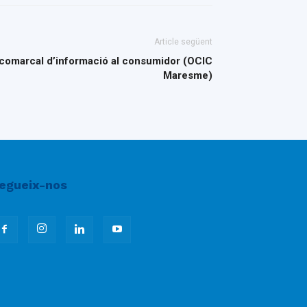
Article següent
a comarcal d’informació al consumidor (OCIC
Maresme)
egueix-nos