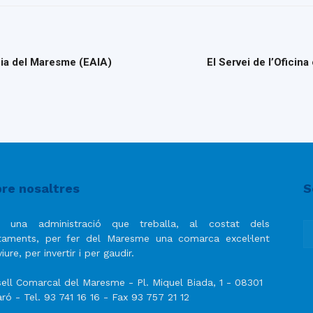
ncia del Maresme (EAIA)
El Servei de l’Oficin
re nosaltres
S
 una administració que treballa, al costat dels
taments, per fer del Maresme una comarca excel·lent
iure, per invertir i per gaudir.
ell Comarcal del Maresme - Pl. Miquel Biada, 1 - 08301
ró - Tel. 93 741 16 16 - Fax 93 757 21 12