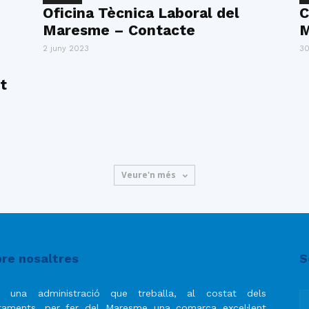
Oficina Tècnica Laboral del
C
Maresme – Contacte
M
2 juny 2023
30
t
Veure'n més
re nosaltres
S
 una administració que treballa, al costat dels
taments, per fer del Maresme una comarca excel·lent