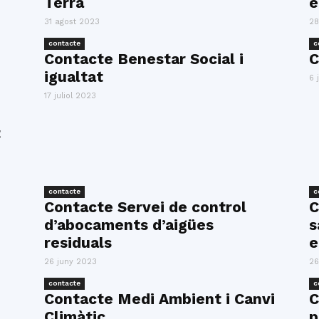
Terra
e
del
31 agost 2023
28
contacte
c
Contacte Benestar Social i
C
igualtat
6 
17 juliol 2023
Maresme
t
contacte
c
Contacte Servei de control
C
d’abocaments d’aigües
s
residuals
e
26 juny 2023
26
contacte
c
Contacte Medi Ambient i Canvi
C
Climàtic
p