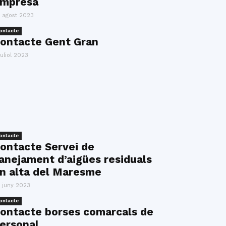
mpresa
 agost 2023
ontacte
ontacte Gent Gran
juliol 2023
ontacte
ontacte Servei de
anejament d’aigües residuals
n alta del Maresme
 juny 2023
ontacte
ontacte borses comarcals de
ersonal