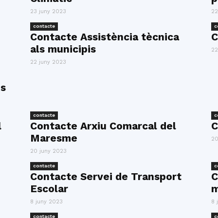
23 juny 2023
22
contacte
c
Contacte Assistència tècnica
C
als municipis
22
22 juny 2023
is
contacte
c
l
Contacte Arxiu Comarcal del
C
Maresme
20
20 juny 2023
contacte
c
Contacte Servei de Transport
C
Escolar
m
8 juny 2023
8 
contacte
c