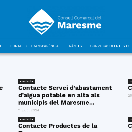
L
PORTAL DE TRANSPARÈNCIA
TRÀMITS
CONVOCA: OFERTES DE 
Consell
contacte
c
e
Contacte Servei d’abastament
C
d’aigua potable en alta als
Comarcal
25
municipis del Maresme...
11 juliol 2024
contacte
c
Contacte Productes de la
C