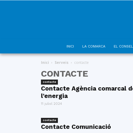
INICI
LA COMARCA
EL CONSEL
Inici
Serveis
contacte
CONTACTE
contacte
Contacte Agència comarcal d
l’energia
11 juliol 2024
contacte
Contacte Comunicació