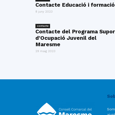
Contacte Educació i formació
8 juny 2023
contacte
Contacte del Programa Supor
d’Ocupació Juvenil del
Maresme
29 maig 2023
Sob
Som
ajun