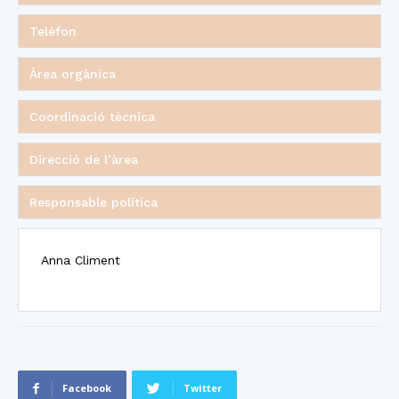
Telèfon
Àrea orgànica
Coordinació tècnica
Direcció de l’àrea
Responsable política
Anna Climent
Facebook
Twitter