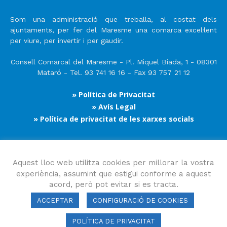
Som una administració que treballa, al costat dels
ajuntaments, per fer del Maresme una comarca excel·lent
per viure, per invertir i per gaudir.
Consell Comarcal del Maresme - Pl. Miquel Biada, 1 - 08301
Mataró - Tel. 93 741 16 16 - Fax 93 757 21 12
» Política de Privacitat
» Avís Legal
» Política de privacitat de les xarxes socials
Segueix-nos
Aquest lloc web utilitza cookies per millorar la vostra
experiència, assumint que estigui conforme a aquest
acord, però pot evitar si es tracta.
ACCEPTAR
CONFIGURACIÓ DE COOKIES
POLÍTICA DE PRIVACITAT
Consell Comarcal del Maresme 2023 Copyright © Tots els drets