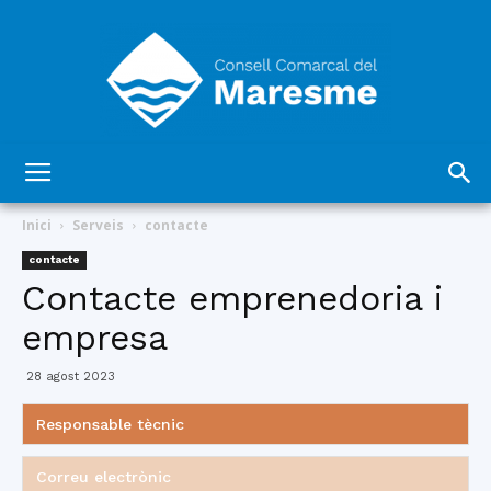
Consell
Inici
Serveis
contacte
contacte
Contacte emprenedoria i
Comarcal
empresa
28 agost 2023
del
Responsable tècnic
Correu electrònic
Maresme