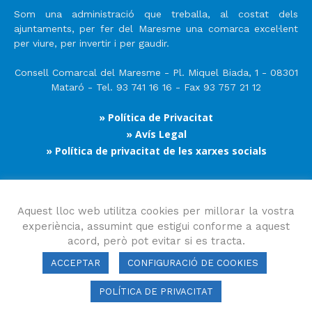
Som una administració que treballa, al costat dels
ajuntaments, per fer del Maresme una comarca excel·lent
per viure, per invertir i per gaudir.
Consell Comarcal del Maresme - Pl. Miquel Biada, 1 - 08301
Mataró - Tel. 93 741 16 16 - Fax 93 757 21 12
» Política de Privacitat
» Avís Legal
» Política de privacitat de les xarxes socials
Segueix-nos
Aquest lloc web utilitza cookies per millorar la vostra
experiència, assumint que estigui conforme a aquest
acord, però pot evitar si es tracta.
ACCEPTAR
CONFIGURACIÓ DE COOKIES
POLÍTICA DE PRIVACITAT
Consell Comarcal del Maresme 2023 Copyright © Tots els drets