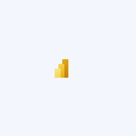
del
Maresme