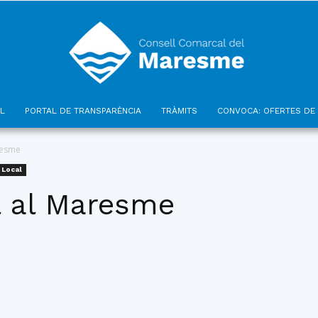
L
PORTAL DE TRANSPARÈNCIA
TRÀMITS
CONVOCA: OFERTES DE 
Consell
aresme
 Local
l al Maresme
Comarcal