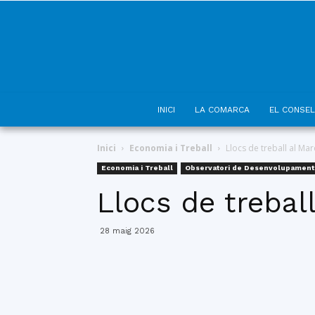
INICI
LA COMARCA
EL CONSEL
Inici
Economia i Treball
Llocs de treball al M
Economia i Treball
Observatori de Desenvolupament
Llocs de trebal
28 maig 2026