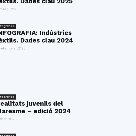
èxtils. Dades clau 2025
 març 2026
nfografies
NFOGRAFIA: Indústries
èxtils. Dades clau 2024
setembre 2025
nfografies
ealitats juvenils del
aresme – edició 2024
abril 2025
nfografies