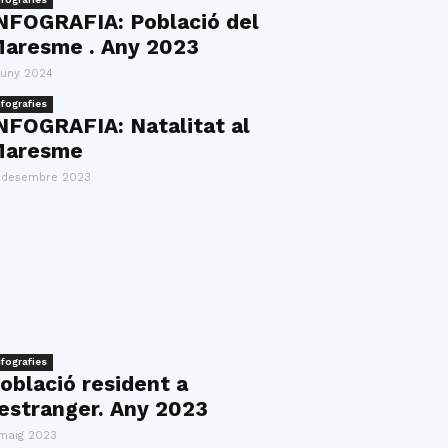
NFOGRAFIA: Població del
aresme . Any 2023
juny 2024
nfografies
NFOGRAFIA: Natalitat al
aresme
 desembre 2023
nfografies
oblació resident a
’estranger. Any 2023
maig 2023