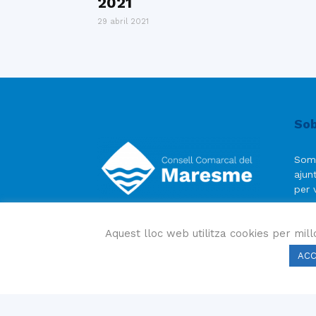
2021
29 abril 2021
Sob
Som
ajun
per v
Cons
Aquest lloc web utilitza cookies per mill
Mata
AC
» Po
» Av
» Po