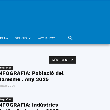
FEINA
SERVEIS
ACTUALITAT
MÉS RECENT
nfografies
NFOGRAFIA: Població del
aresme . Any 2025
 maig 2026
nfografies
NFOGRAFIA: Indústries