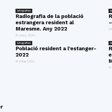
Infografies
I
Radiografia de la població
R
estrangera resident al
–
Maresme. Any 2022
23
15 març 2023
Infografies
I
Població resident a l’estanger-
R
2022
e
M
16 maig 2022
31
er