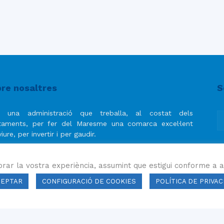
re nosaltres
S
 una administració que treballa, al costat dels
taments, per fer del Maresme una comarca excel·lent
iure, per invertir i per gaudir.
ell Comarcal del Maresme - Pl. Miquel Biada, 1 - 08301
orar la vostra experiència, assumint que estigui conforme a a
ró - Tel. 93 741 16 16 - Fax 93 757 21 12
CEPTAR
CONFIGURACIÓ DE COOKIES
POLÍTICA DE PRIVAC
lítica de Privacitat
ís Legal
lítica de privacitat de les xarxes socials