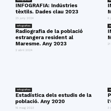
INFOGRAFIA: Indústries
I
tèxtils. Dades clau 2023
M
25 juny 2024
6 
Infografies
I
Radiografia de la població
I
estrangera resident al
M
Maresme. Any 2023
21
2 abril 2024
Infografies
I
Estadística dels estudis de la
P
població. Any 2020
l
16 maig 2023
3 