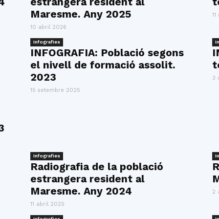
4
estrangera resident al
t
del
Maresme. Any 2025
11
10 abril 2026
Infografies
I
INFOGRAFIA: Població segons
I
el nivell de formació assolit.
t
Maresme
2023
3 
15 setembre 2025
3
Infografies
I
Radiografia de la població
R
estrangera resident al
M
Maresme. Any 2024
2 
11 abril 2025
Infografies
I