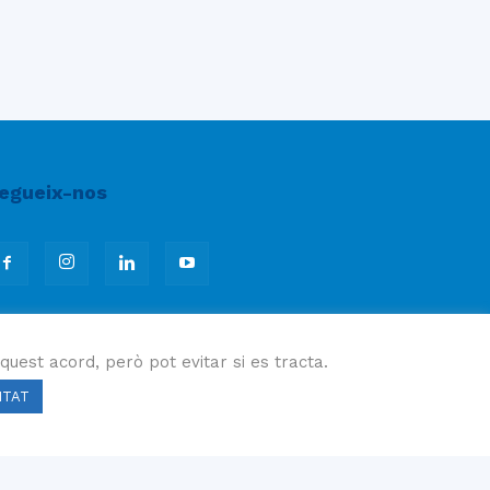
egueix-nos
quest acord, però pot evitar si es tracta.
ITAT