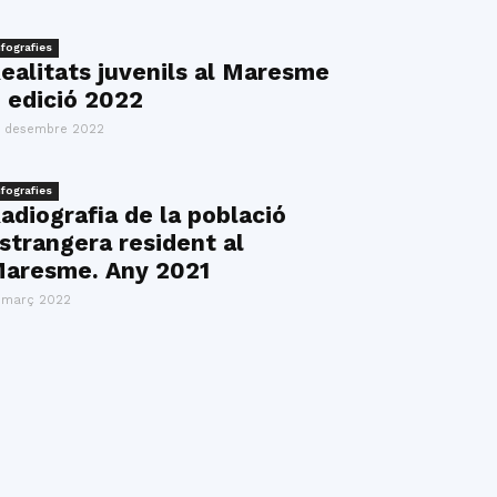
nfografies
ealitats juvenils al Maresme
 edició 2022
 desembre 2022
nfografies
adiografia de la població
strangera resident al
aresme. Any 2021
 març 2022