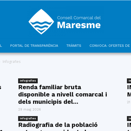
L
PORTAL DE TRANSPARÈNCIA
TRÀMITS
CONVOCA: OFERTES DE 
Consell
Infografies
Infografies
I
s
Renda familiar bruta
I
disponible a nivell comarcal i
M
Comarcal
dels municipis del...
21
29 maig 2026
Infografies
I
Radiografia de la població
I