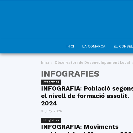
INICI
LA COMARCA
EL CONSEL
Inici
Observatori de Desenvolupament Local
INFOGRAFIES
Infografies
INFOGRAFIA: Població segon
el nivell de formació assolit.
2024
16 juny 2026
Infografies
INFOGRAFIA: Moviments