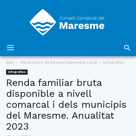
Consell
Inici
Observatori de Desenvolupament Local
Infografies
Infografies
Renda familiar bruta
Comarcal
disponible a nivell
comarcal i dels municipis
del
del Maresme. Anualitat
2023
Maresme