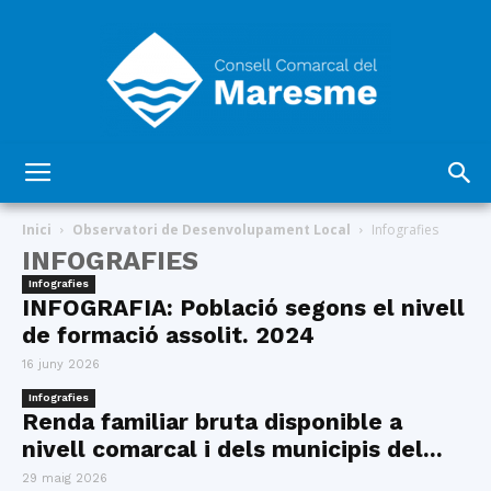
Consell
Inici
Observatori de Desenvolupament Local
Infografies
INFOGRAFIES
Infografies
Comarcal
INFOGRAFIA: Població segons el nivell
de formació assolit. 2024
16 juny 2026
del
Infografies
Renda familiar bruta disponible a
nivell comarcal i dels municipis del...
29 maig 2026
Maresme