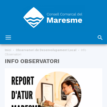
Consell
Inici
Observatori de Desenvolupament Local
Info
Observatori
INFO OBSERVATORI
Comarcal
del
Maresme