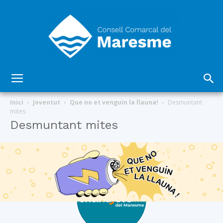
Consell
Inici
Joventut
Que no et venguin la llauna!
Desmuntant
mites
Desmuntant mites
Comarcal
del
Maresme