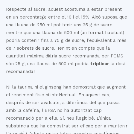
Respecte al sucre, aquest acostuma a estar present
en un percentatge entre el 10 i el 15%. Això suposa que
una llauna de 250 ml pot tenir uns 25 g de sucre
mentre que una llauna de 500 ml (un format habitual)
podria contenir fins a 75 g de sucre, l’equivalent a més
de 7 sobrets de sucre. Tenint en compte que la
quantitat màxima diària sucre recomanada per l’OMS
són 25 g, una llauna de 500 ml podria
triplicar
la dosi
recomanada!
Ni la taurina ni el ginseng han demostrat que augmenti
el rendiment físic ni intel·lectual. En aquest cas,
després de ser avaluats, a diferència del que passa
amb la cafeïna, l’EFSA no ha autoritzat cap
recomanació per a ells. Sí, heu llegit bé. L’única
substància que ha demostrat ser eficaç per a mantenir
l’atenció i l’alerta entre totes aquestes substàncies