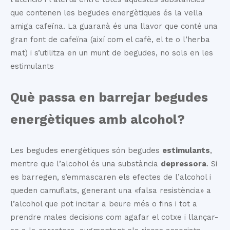
que contenen les begudes energètiques és la vella
amiga cafeïna. La guaranà és una llavor que conté una
gran font de cafeïna (així com el cafè, el te o l’herba
mat) i s’utilitza en un munt de begudes, no sols en les
estimulants
Què passa en barrejar begudes
energètiques amb alcohol?
Les begudes energètiques són begudes
estimulants
,
mentre que l’alcohol és una substància
depressora
. Si
es barregen, s’emmascaren els efectes de l’alcohol i
queden camuflats, generant una «falsa resistència» a
l’alcohol que pot incitar a beure més o fins i tot a
prendre males decisions com agafar el cotxe i llançar-