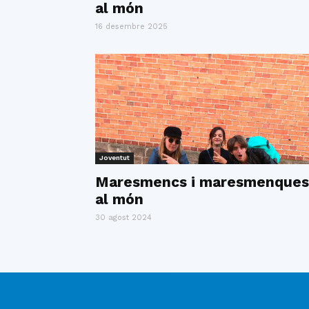
al món
16 desembre 2025
Joventut
Maresmencs i maresmenques
al món
30 agost 2024