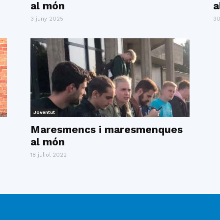
al món
a
del
3 juny 2025
30
Maresme
Joventut
Maresmencs i maresmenques
al món
18 juliol 2022