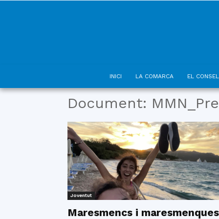
INICI
LA COMARCA
EL CONSEL
Document: MMN_Pre
Joventut
Maresmencs i maresmenques