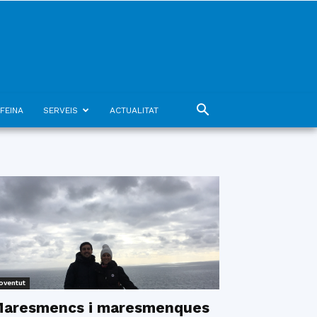
FEINA
SERVEIS
ACTUALITAT
oventut
aresmencs i maresmenques