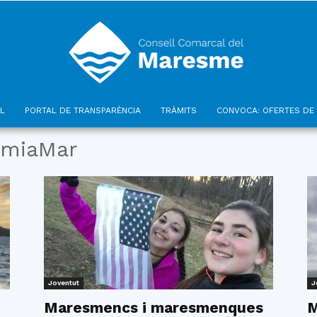
L
PORTAL DE TRANSPARÈNCIA
TRÀMITS
CONVOCA: OFERTES DE 
Consell
miaMar
Comarcal
Joventut
J
Maresmencs i maresmenques
M