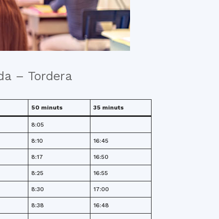
eda – Tordera
50 minuts
35 minuts
8:05
8:10
16:45
8:17
16:50
8:25
16:55
8:30
17:00
8:38
16:48