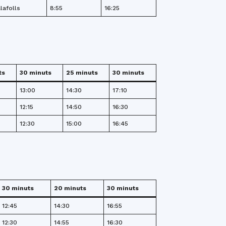
lafolls
8:55
16:25
ts
30 minuts
25 minuts
30 minuts
13:00
14:30
17:10
12:15
14:50
16:30
12:30
15:00
16:45
30 minuts
20 minuts
30 minuts
12:45
14:30
16:55
12:30
14:55
16:30