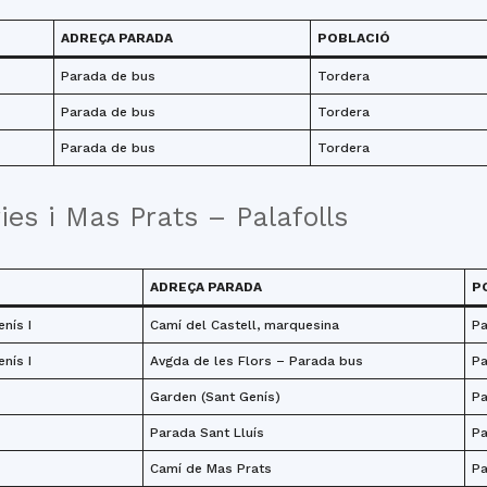
ADREÇA PARADA
POBLACIÓ
Parada de bus
Tordera
Parada de bus
Tordera
Parada de bus
Tordera
ies i Mas Prats – Palafolls
ADREÇA PARADA
P
nís I
Camí del Castell, marquesina
Pa
nís I
Avgda de les Flors – Parada bus
Pa
Garden (Sant Genís)
Pa
Parada Sant Lluís
Pa
Camí de Mas Prats
Pa