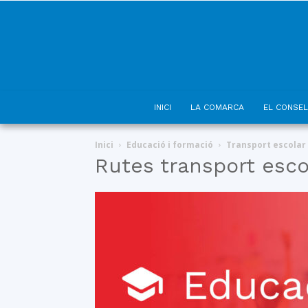
INICI
LA COMARCA
EL CONSEL
Inici
Educació i formació
Transport escolar
Rutes transport esco