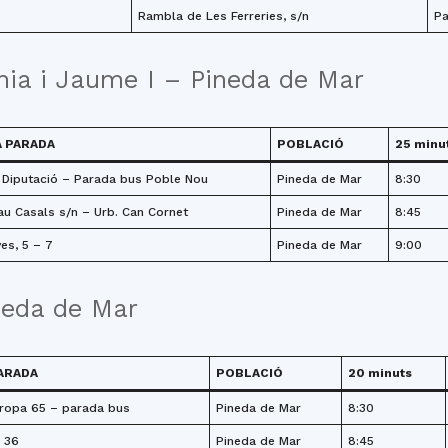
Rambla de Les Ferreries, s/n
Pa
nia i Jaume I – Pineda de Mar
 PARADA
POBLACIÓ
25 minu
 Diputació – Parada bus Poble Nou
Pineda de Mar
8:30
au Casals s/n – Urb. Can Cornet
Pineda de Mar
8:45
ves, 5 – 7
Pineda de Mar
9:00
neda de Mar
ARADA
POBLACIÓ
20 minuts
ropa 65 – parada bus
Pineda de Mar
8:30
, 36
Pineda de Mar
8:45