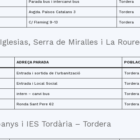
Parada bus i intercanvi bus
Tordera
Avgda. Països Catalans 3
Tordera
C/ Fleming 9-13
Tordera
Iglesias, Serra de Miralles i La Rour
ADREÇA PARADA
POBLAC
Entrada i sortida de l’urbanització
Tordera
Entrada i Local Social
Tordera
intern – canvi bus
Tordera
Ronda Sant Pere 62
Tordera
nys i IES Tordària – Tordera