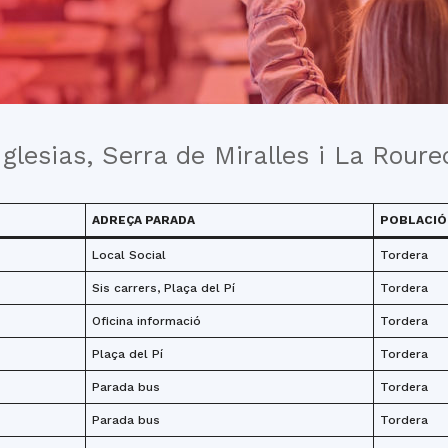
del
Maresme
glesias, Serra de Miralles i La Rour
ADREÇA PARADA
POBLACIÓ
Local Social
Tordera
Sis carrers, Plaça del Pí
Tordera
Oficina informació
Tordera
Plaça del Pí
Tordera
Parada bus
Tordera
Parada bus
Tordera