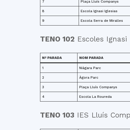
7
Plaça Lluís Companys
8
Escola Ignasi Iglesias
9
Escola Serra de Miralles
TENO 102
Escoles Ignasi 
Nº PARADA
NOM PARADA
1
Niàgara Parc
2
Àgora Parc
3
Plaça Lluís Companys
4
Escola La Roureda
TENO 103
IES Lluís Compa