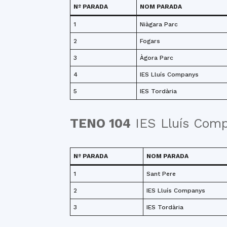
Nº PARADA
NOM PARADA
1
Niàgara Parc
2
Fogars
3
Àgora Parc
4
IES Lluís Companys
5
IES Tordària
TENO 104
IES Lluís Comp
Nº PARADA
NOM PARADA
1
Sant Pere
2
IES Lluís Companys
3
IES Tordària