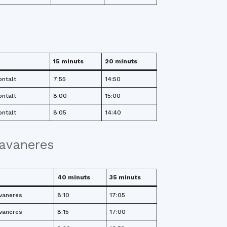
15 minuts
20 minuts
ontalt
7:55
14:50
ontalt
8:00
15:00
ontalt
8:05
14:40
lavaneres
40 minuts
35 minuts
vaneres
8:10
17:05
vaneres
8:15
17:00