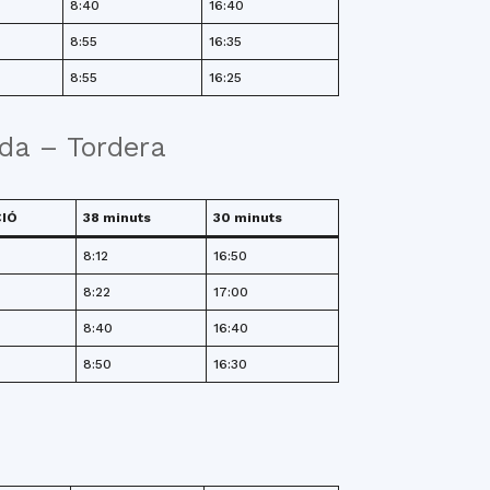
8:40
16:40
8:55
16:35
8:55
16:25
eda – Tordera
IÓ
38 minuts
30 minuts
8:12
16:50
8:22
17:00
8:40
16:40
8:50
16:30