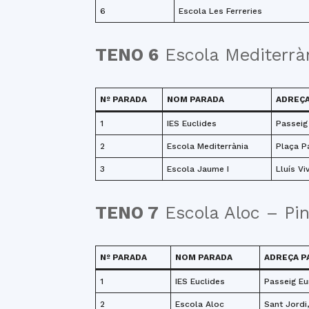
6
Escola Les Ferreries
TENO 6
Escola Mediterrà
Nº PARADA
NOM PARADA
ADREÇA
1
IES Euclides
Passeig
2
Escola Mediterrània
Plaça P
3
Escola Jaume I
Lluís Vi
TENO 7
Escola Aloc – Pi
Nº PARADA
NOM PARADA
ADREÇA P
1
IES Euclides
Passeig Eu
2
Escola Aloc
Sant Jordi