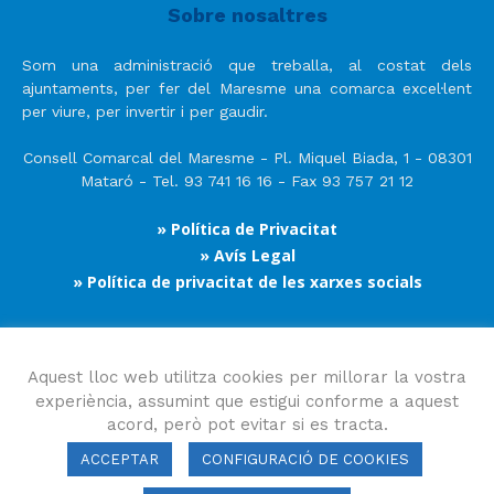
Sobre nosaltres
Som una administració que treballa, al costat dels
ajuntaments, per fer del Maresme una comarca excel·lent
per viure, per invertir i per gaudir.
Consell Comarcal del Maresme - Pl. Miquel Biada, 1 - 08301
Mataró - Tel. 93 741 16 16 - Fax 93 757 21 12
» Política de Privacitat
» Avís Legal
» Política de privacitat de les xarxes socials
Segueix-nos
Aquest lloc web utilitza cookies per millorar la vostra
experiència, assumint que estigui conforme a aquest
acord, però pot evitar si es tracta.
ACCEPTAR
CONFIGURACIÓ DE COOKIES