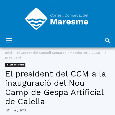
Consell
Inici
El Govern del Consell Comarcal (mandat 2019-2023)
El
president
El president
Comarcal
El president del CCM a la
inauguració del Nou
Camp de Gespa Artificial
del
de Calella
27 març 2013
Maresme