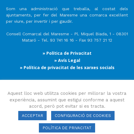
Som una administració que treballa, al costat dels
ajuntaments, per fer del Maresme una comarca excel·lent
per viure, per invertir i per gaudir.
Consell Comarcal del Maresme - Pl. Miquel Biada, 1 - 08301
Mataró - Tel. 93 741 16 16 - Fax 93 757 21 12
» Política de Privacitat
» Avís Legal
» Política de privacitat de les xarxes socials
Segueix-nos
Aquest lloc web utilitza cookies per millorar la vostra
experiència, assumint que estigui conforme a aquest
acord, però pot evitar si es tracta.
ACCEPTAR
CONFIGURACIÓ DE COOKIES
POLÍTICA DE PRIVACITAT
Consell Comarcal del Maresme 2023 Copyright © Tots els drets