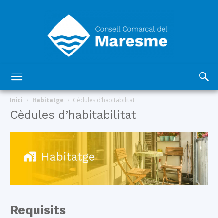
Consell
Inici
Habitatge
Cèdules d’habitabilitat
Cèdules d’habitabilitat
Comarcal
del
Requisits
Maresme