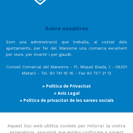
Sobre nosaltres
Som una administració que treballa, al costat dels
ajuntaments, per fer del Maresme una comarca excel·lent
per viure, per invertir i per gaudir.
Consell Comarcal del Maresme - Pl. Miquel Biada, 1 - 08301
Mataró - Tel. 93 741 16 16 - Fax 93 757 21 12
» Política de Privacitat
» Avís Legal
» Política de privacitat de les xarxes socials
Segueix-nos
Aquest lloc web utilitza cookies per millorar la vostra
experiència, assumint que estigui conforme a aquest