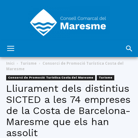
Consell
Inici
Turisme
Consorci de Promoció Turística Costa del
Maresme
Consorci de Promoció Turística Costa del Maresme
Turisme
Comarcal
Lliurament dels distintius
SICTED a les 74 empreses
de la Costa de Barcelona-
del
Maresme que els han
assolit
Maresme