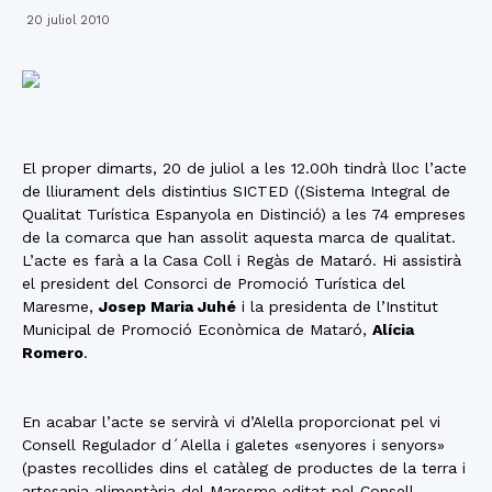
20 juliol 2010
El proper dimarts, 20 de juliol a les 12.00h tindrà lloc l’acte
de lliurament dels distintius SICTED ((Sistema Integral de
Qualitat Turística Espanyola en Distinció) a les 74 empreses
de la comarca que han assolit aquesta marca de qualitat.
L’acte es farà a la Casa Coll i Regàs de Mataró. Hi assistirà
el president del Consorci de Promoció Turística del
Maresme,
Josep Maria Juhé
i la presidenta de l’Institut
Municipal de Promoció Econòmica de Mataró,
Alícia
Romero
.
En acabar l’acte se servirà vi d’Alella proporcionat pel vi
Consell Regulador d´Alella i galetes «senyores i senyors»
(pastes recollides dins el catàleg de productes de la terra i
artesania alimentària del Maresme editat pel Consell