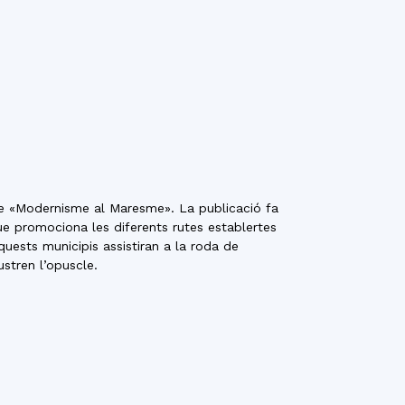
le «Modernisme al Maresme». La publicació fa
e promociona les diferents rutes establertes
ests municipis assistiran a la roda de
ustren l’opuscle.