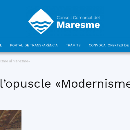
L
PORTAL DE TRANSPARÈNCIA
TRÀMITS
CONVOCA: OFERTES DE 
Consell
nisme al Maresme»
 l’opuscle «Modernism
Comarcal