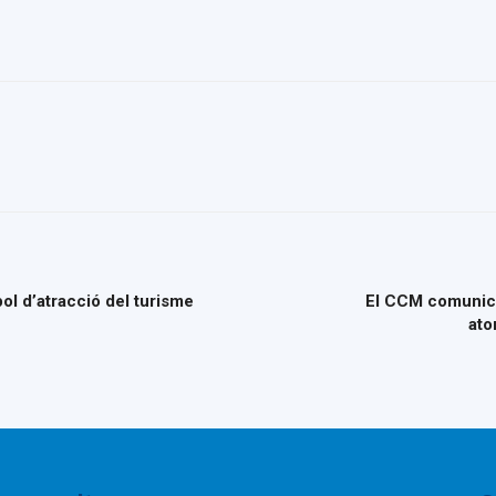
l d’atracció del turisme
El CCM comunica
ato