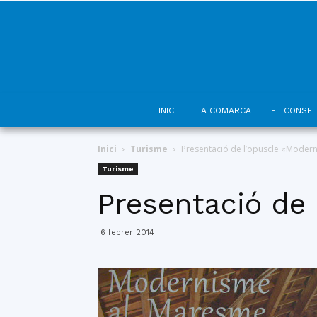
INICI
LA COMARCA
EL CONSEL
Inici
Turisme
Presentació de l’opuscle «Moder
Turisme
Presentació de
6 febrer 2014