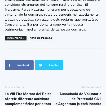
convidarà els amants del turisme rural a conèixer El
Maresme. Parcs Naturals, itineraris per poblacions de
l’interior de la comarca, rutes de senderisme, allotjaments
a casa de pagès… són alguns dels reclams que portarà el
Consorci a la fira per donar a conèixer la riquesa
patrimonial i mediambiental de la nostra comarca.
DOCUMENTS
Nota de Premsa
Facebook
Twitter
Article anterior
Article següent
La VIII Fira Mercat del Bolet
L’Associació de Voluntaris
ofereix diferents activitats
de Protecció Civil
complementàries per a tots
d’Argentona ja està inscrita