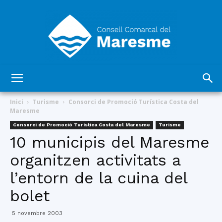
Consell
Inici
Turisme
Consorci de Promoció Turística Costa del
Maresme
Consorci de Promoció Turística Costa del Maresme
Turisme
Comarcal
10 municipis del Maresme
organitzen activitats a
l’entorn de la cuina del
del
bolet
5 novembre 2003
Maresme