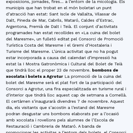
exposicions, jornades, fires… a l’entorn de la micologia. Els
municipis que han trobat en el món boletari un punt
d’atracció han estat: Sant Iscle de Vallalta, Vilassar de
Dalt, Pineda de Mar, Cabrils, Mataró, Caldes d’Estrac,
Argentona, Premià de Dalt i Teià. El conjunt d’activitats
programades han estat recollides en «La cuina del bolet
del Maresme», un fulletó editat pel Consorci de Promoció
Turística Costa del Maresme i el Gremi d’Hostaleria i
Turisme del Maresme. L’única activitat que no ha pogut
estar incorporada a causa del calendari d’impressió ha
estat la I Mostra Gatronòmica i Cultural del Bolet de Teià
que tindrà lloc el proper 23 de novembre.
bombons de
xocolata i bolets a Agrotur
La promoció de la cuina del
bolet del Maresme serà el plat fort de la participació del
Consorci a Agrotur, una fira especialitzada en turisme rural i
d’interior que tindrà lloc aquest cap de setmana a Cornellà.
El certàmen s’inaugurarà divendres 7 de novembre. Aquest
dia, els visitants que s’acostin a l’estand del Maresme
podran desgustar uns bombons elaborats per a l’ocasió
amb xocolata i rovellons pels alumnes de l’Escola de
Restauració i Cambreria de Mataró. A banda de
promocionar les activitas a l’entorn dels bolets, el Consorci