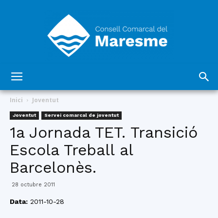
Consell
Inici
Joventut
Joventut
Servei comarcal de joventut
1a Jornada TET. Transició
Comarcal
Escola Treball al
Barcelonès.
del
28 octubre 2011
Data:
2011-10-28
Maresme