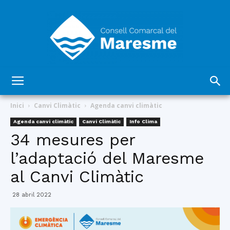
Consell
Inici
Canvi Climàtic
Agenda canvi climàtic
Agenda canvi climàtic
Canvi Climàtic
Info Clima
34 mesures per
Comarcal
l’adaptació del Maresme
al Canvi Climàtic
del
28 abril 2022
Maresme