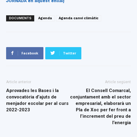
JORNADA en aquest enllaç
DOCUMENTS
Agenda
Agenda canvi climàtic
Facebook
Twitter
Article anterior
Article següent
Aprovades les Bases i la
El Consell Comarcal,
convocatòria d’ajuts de
conjuntament amb el sector
menjador escolar per al curs
empresarial, elaborarà un
2022-2023
Pla de Xoc per fer front a
l’increment del preu de
l’energia